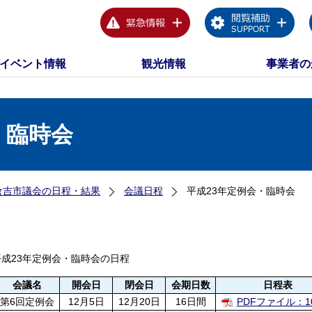
イベント情報
観光情報
事業者の
・臨時会
倉吉市議会の日程・結果
会議日程
平成23年定例会・臨時会
平成23年定例会・臨時会の日程
会議名
開会日
閉会日
会期日数
日程表
第6回定例会
12月5日
12月20日
16日間
PDFファイル：10