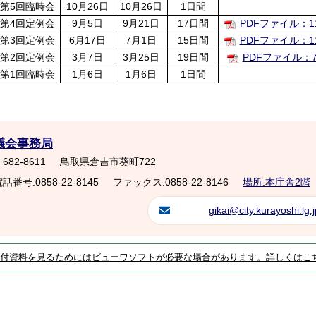
第5回臨時会
10月26日
10月26日
1日間
第4回定例会
9月5日
9月21日
17日間
PDFファイル：11
第3回定例会
6月17日
7月1日
15日間
PDFファイル：11
第2回定例会
3月7日
3月25日
19日間
PDFファイル：7
第1回臨時会
1月6日
1月6日
1日間
議会事務局
682-8611
鳥取県倉吉市葵町722
話番号:0858-22-8145
ファックス:0858-22-8146
場所:本庁舎2階
gikai@city.kurayoshi.lg.j
付資料を見るためにはビューワソフトが必要な場合があります。詳しくはこ