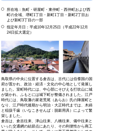
所在地：魚町・研屋町・東仲町・西仲町および西
町の全域、堺町1丁目・新町1丁目・新町2丁目お
よび新町3丁目の一部
指定年月日：平成10年12月25日（平成22年12月
24日拡大選定）
鳥取県の中央に位置する倉吉は、古代には伯耆国の国
府が置かれ、政治・経済・文化の中心地として発展し
ました。室町時代には、中心部にそびえる打吹山に城
が築かれ、ふもとには城下町が整備されました。江戸
時代には、鳥取藩の家老荒尾（あらお）氏の陣屋町と
なり、江戸時代後期から明治・大正時代までは、木綿
と稲扱千歯（いなこきせんば：脱穀用具）によって繁
栄しました。
倉吉は、倉吉往来、津山往来、八橋往来、備中往来と
いった交通網の結節点にあたり、その利便性から商工