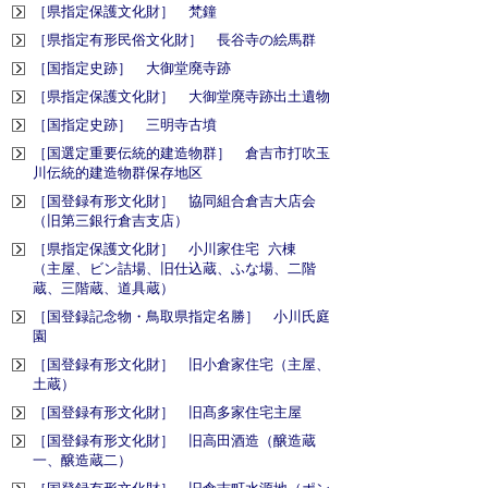
［県指定保護文化財］ 梵鐘
［県指定有形民俗文化財］ 長谷寺の絵馬群
［国指定史跡］ 大御堂廃寺跡
［県指定保護文化財］ 大御堂廃寺跡出土遺物
［国指定史跡］ 三明寺古墳
［国選定重要伝統的建造物群］ 倉吉市打吹玉
川伝統的建造物群保存地区
［国登録有形文化財］ 協同組合倉吉大店会
（旧第三銀行倉吉支店）
［県指定保護文化財］ 小川家住宅 六棟
（主屋、ビン詰場、旧仕込蔵、ふな場、二階
蔵、三階蔵、道具蔵）
［国登録記念物・鳥取県指定名勝］ 小川氏庭
園
［国登録有形文化財］ 旧小倉家住宅（主屋、
土蔵）
［国登録有形文化財］ 旧髙多家住宅主屋
［国登録有形文化財］ 旧高田酒造（醸造蔵
一、醸造蔵二）