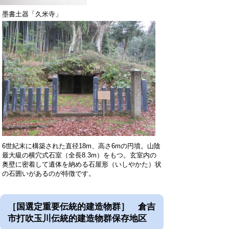
墨書土器「久米寺」
6世紀末に構築された直径18m、高さ6mの円墳。山陰
最大級の横穴式石室（全長8.3m）をもつ。玄室内の
奥壁に密着して遺体を納める石屋形（いしやかた）状
の石囲いがあるのが特徴です。
［国選定重要伝統的建造物群］ 倉吉
市打吹玉川伝統的建造物群保存地区