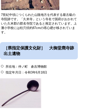
7世紀中頃につくられた山陰地方を代表する最古級の
寺院跡です。「久米寺」という寺名で国府がおかれて
いた久米郡の郡名寺院であると推定されています。上
灘小学校には柱穴径約87cmの塔心礎が移されていま
す。
［県指定保護文化財］ 大御堂廃寺跡
出土遺物
所在地：仲ノ町 倉吉博物館
指定年月日：令和3年6月18日