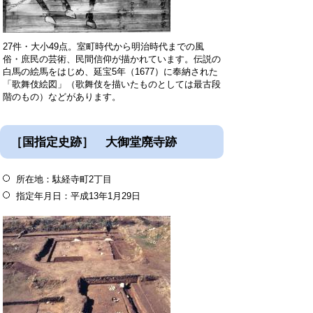
27件・大小49点。室町時代から明治時代までの風
俗・庶民の芸術、民間信仰が描かれています。伝説の
白馬の絵馬をはじめ、延宝5年（1677）に奉納された
「歌舞伎絵図」（歌舞伎を描いたものとしては最古段
階のもの）などがあります。
［国指定史跡］ 大御堂廃寺跡
所在地：駄経寺町2丁目
指定年月日：平成13年1月29日