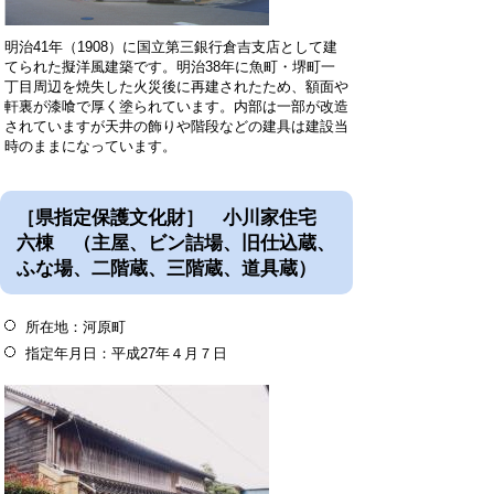
明治41年（1908）に国立第三銀行倉吉支店として建
てられた擬洋風建築です。明治38年に魚町・堺町一
丁目周辺を焼失した火災後に再建されたため、額面や
軒裏が漆喰で厚く塗られています。内部は一部が改造
されていますが天井の飾りや階段などの建具は建設当
時のままになっています。
［県指定保護文化財］ 小川家住宅
六棟 （主屋、ビン詰場、旧仕込蔵、
ふな場、二階蔵、三階蔵、道具蔵）
所在地：河原町
指定年月日：平成27年４月７日