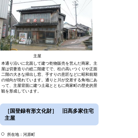
主屋
本通り沿いに北面して建つ乾物販売を営んだ商家。主
屋は切妻造りの総二階建てで、柱の高いつくりや正面
二階の大きな掃出し窓、手すりの意匠などに昭和前期
の傾向が現れています。通りと川が交差する角地にあ
って、主屋背面に建つ土蔵とともに商家町の歴史的景
観を形成しています。
［国登録有形文化財］ 旧髙多家住宅
主屋
所在地：河原町