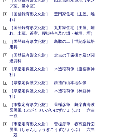
［国登録有形文化財］ 旧倉吉町水源地（ポン
プ室、量水室）
［国登録有形文化財］ 豊田家住宅（主屋、離
れ）
［国登録有形文化財］ 丸井家住宅（主屋、離
れ、土蔵、茶室、腰掛待合及び塀・袖垣、塀）
［国登録有形文化財］ 鳥取の二十世紀梨栽培
用具
［国登録有形文化財］ 倉吉の千歯扱き及び関
連資料
［県指定保護文化財］ 木造稲荷像（勝宿禰神
社）
［県指定保護文化財］ 鉄造白山本地仏像
［県指定保護文化財］ 木造稲荷像（神庭神
社）
［市指定有形文化財］ 菅楯彦筆 舞楽青海波
図屏風（ぶがくせいがいはずびょうぶ） 六曲
一双
［市指定有形文化財］ 菅楯彦筆 春宵宜行図
屏風（しゅんしょうぎこうずびょうぶ） 六曲
一双