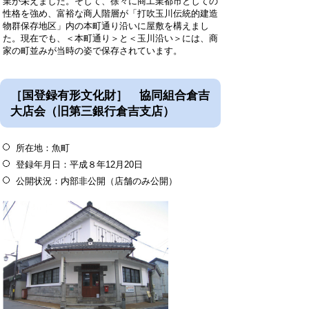
業が栄えました。そして、徐々に商工業都市としての
性格を強め、富裕な商人階層が「打吹玉川伝統的建造
物群保存地区」内の本町通り沿いに屋敷を構えまし
た。現在でも、＜本町通り＞と＜玉川沿い＞には、商
家の町並みが当時の姿で保存されています。
［国登録有形文化財］ 協同組合倉吉
大店会（旧第三銀行倉吉支店）
所在地：魚町
登録年月日：平成８年12月20日
公開状況：内部非公開（店舗のみ公開）