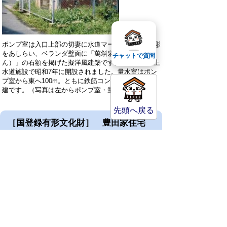
ポンプ室は入口上部の切妻に水道マークと植物の浮彫
をあしらい、ベランダ壁面に「萬斛泉（まんこくせ
チャットで質問
ん）」の石額を掲げた擬洋風建築です。倉吉最初の上
水道施設で昭和7年に開設されました。量水室はポン
プ室から東へ100m。ともに鉄筋コンクリート造平屋
建です。（写真は左からポンプ室・量水室）
先頭へ戻る
［国登録有形文化財］ 豊田家住宅
（主屋、離れ）
所在地：西町
登録年月日：平成18年4月12日