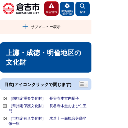
サブメニュー表示
上灘・成徳・明倫地区の
文化財
目次(アイコンクリックで閉じます)
［国指定重要文化財］ 長谷寺本堂内厨子
［県指定保護文化財］ 長谷寺本堂および仁王
門
［市指定有形文化財］ 木造十一面観音菩薩坐
像一躯