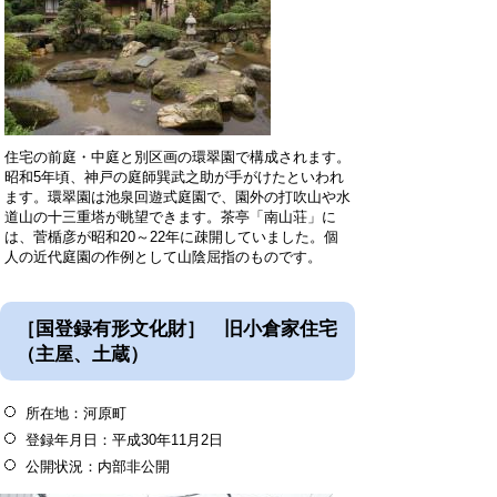
住宅の前庭・中庭と別区画の環翠園で構成されます。
昭和5年頃、神戸の庭師巽武之助が手がけたといわれ
ます。環翠園は池泉回遊式庭園で、園外の打吹山や水
道山の十三重塔が眺望できます。茶亭「南山荘」に
は、菅楯彦が昭和
20
～
22
年に疎開していました。個
人の近代庭園の作例として山陰屈指のものです。
［国登録有形文化財］ 旧小倉家住宅
（主屋、土蔵）
所在地：河原町
登録年月日：平成30年11月2日
公開状況：内部非公開