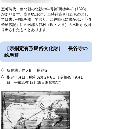
室町時代、南北朝の北朝の年号銘”明徳4年”（1393）
があります。高さ85.1cm。当時鋳造されたものとし
ては古い作風を残しており、江戸時代に書かれた「伯
耆民談記」に久米郡大谷村（現・大谷）の水田から掘
り出されたものとあります。
［県指定有形民俗文化財］ 長谷寺の
絵馬群
所在地：仲ノ町 長谷寺
指定年月日：昭和32年2月6日（昭和45年9月1
日、平成20年12月19日追加指定）