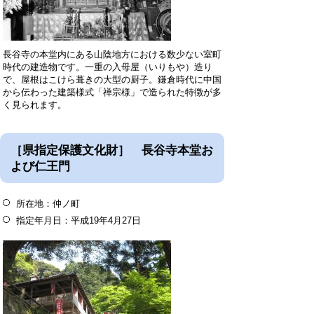
長谷寺の本堂内にある山陰地方における数少ない室町
時代の建造物です。一重の入母屋（いりもや）造り
で、屋根はこけら葺きの大型の厨子。鎌倉時代に中国
から伝わった建築様式「禅宗様」で造られた特徴が多
く見られます。
［県指定保護文化財］ 長谷寺本堂お
よび仁王門
所在地：仲ノ町
指定年月日：平成19年4月27日