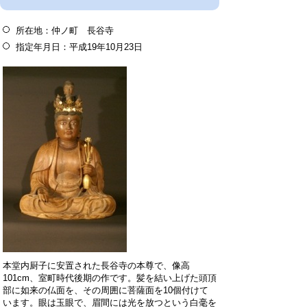
所在地：仲ノ町 長谷寺
指定年月日：平成19年10月23日
本堂内厨子に安置された長谷寺の本尊で、像高
101
cm、室町時代後期の作です。髪を結い上げた頭頂
部に如来の仏面を、その周囲に菩薩面を
10
個付けて
います。眼は玉眼で、眉間には光を放つという白毫を