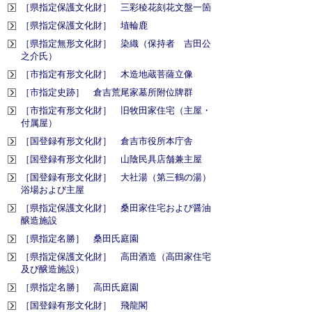
［県指定保護文化財］ 三彩稜花刻花文盤一箇
［県指定保護文化財］ 埴輪鹿
［県指定無形文化財］ 染織（保持者 吉田公
之介氏）
［市指定有形文化財］ 木造地蔵菩薩立像
［市指定史跡］ 倉吉荒尾家墓所附位牌群
［市指定有形文化財］ 旧牧田家住宅（主屋・
付属屋）
［国登録有形文化財］ 倉吉市役所本庁舎
［国登録有形文化財］ 山陰民具店舗兼主屋
［国登録有形文化財］ 大社湯（第三鶴の湯）
浴場および主屋
［県指定保護文化財］ 桑田家住宅および醤油
醸造施設
［県指定名勝］ 桑田氏庭園
［県指定保護文化財］ 高田酒造（高田家住宅
及び醸造施設）
［県指定名勝］ 高田氏庭園
［国登録有形文化財］ 飛龍閣