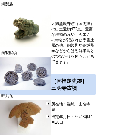
銅製匙
大御堂廃寺跡（国史跡）
の出土遺物472点。豊富
な種類の瓦や「久米寺」
の寺名が記された墨書土
器の他、銅製匙や銅製獣
頭などからは朝鮮半島と
銅製獣頭
のつながりを伺うことも
できます。
［国指定史跡］
三明寺古墳
軒丸瓦
所在地：巌城 山名寺
裏
指定年月日：昭和6年11
月26日