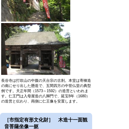
長谷寺は打吹山の中腹の天台宗の古刹。本堂は寄棟造
の南にせり出した懸造で、五間四方の中世仏堂の典型
例です。天正年間（
1573
～
1592
）の造営といわれま
す。仁王門は入母屋造の八脚門で、延宝
8
年（
1680
）
の造営と伝わり、両側に仁王像を安置します。
［市指定有形文化財］ 木造十一面観
音菩薩坐像一躯