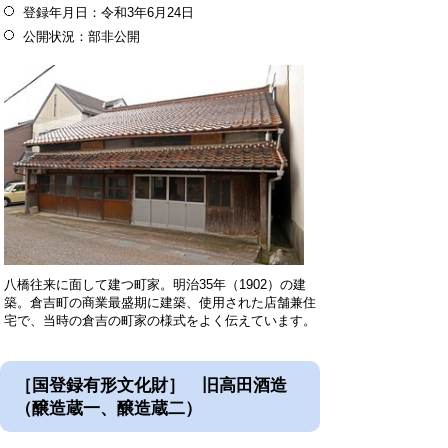
登録年月日：令和3年6月24日
公開状況：部非公開
八橋往来に面して建つ町家。明治35年（1902）の建
築。倉吉町の商業最盛期に建築、使用された店舗兼住
宅で、当時の倉吉の町家の様式をよく伝えています。
［国登録有形文化財］ 旧高田酒造
（醸造蔵一、醸造蔵二）