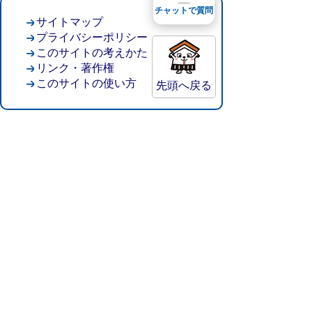
チャットで質問
サイトマップ
プライバシーポリシー
このサイトの考えかた
リンク・著作権
このサイトの使い方
先頭へ戻る
倉吉市役所
法人番号：8000020312037
〒682-8611 鳥取県倉吉市葵町722
窓口ご案内
開庁時間：平日午前8時30分～午後5時15分
（祝日および年末年始を除く）
TEL:
0858-22-8111
FAX:0858-22-1087
市役所へのアクセス
市役所電話帳