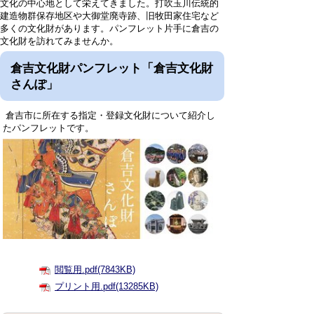
文化の中心地として栄えてきました。打吹玉川伝統的
建造物群保存地区や大御堂廃寺跡、旧牧田家住宅など
多くの文化財があります。パンフレット片手に倉吉の
文化財を訪れてみませんか。
倉吉文化財パンフレット「倉吉文化財
さんぽ」
倉吉市に所在する指定・登録文化財について紹介し
たパンフレットです。
閲覧用.pdf(7843KB)
プリント用.pdf(13285KB)