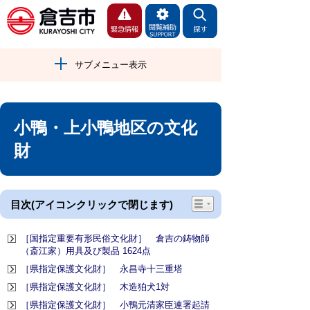
サブメニュー表示
小鴨・上小鴨地区の文化
財
目次(アイコンクリックで閉じます)
［国指定重要有形民俗文化財］ 倉吉の鋳物師
（斎江家）用具及び製品 1624点
［県指定保護文化財］ 永昌寺十三重塔
［県指定保護文化財］ 木造狛犬1対
［県指定保護文化財］ 小鴨元清家臣連署起請