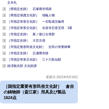
文木札
［県指定史跡］ 石塚廃寺塔跡
［県指定保護文化財］ 埴輪人物
［市指定有形文化財］ 一石彫成五輪塔
［市指定有形文化財］ 永昌寺石造宝塔 3基
［市指定史跡］ 家ノ後口古墳群
［市指定史跡］ 大宮古墳
［市指定無形民俗文化財］ 生田の管粥神事
［市指定史跡］ 広瀬廃寺跡
［市指定有形文化財］ 三十六歌仙額
経済観光部 文化財課
更新日:2021年8月16日
［国指定重要有形民俗文化財］ 倉吉
の鋳物師（斎江家）用具及び製品
1624点