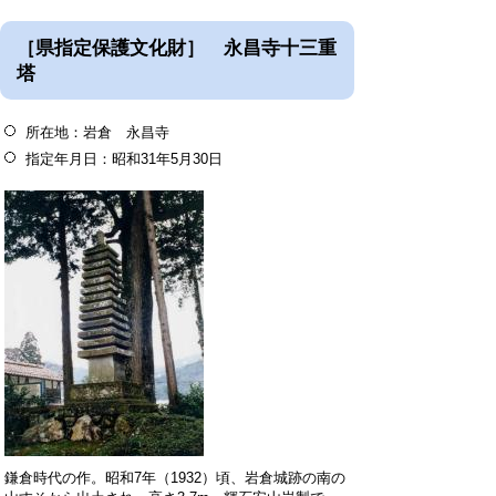
［県指定保護文化財］ 永昌寺十三重
塔
所在地：岩倉 永昌寺
指定年月日：昭和31年5月30日
鎌倉時代の作。昭和7年（1932）頃、岩倉城跡の南の