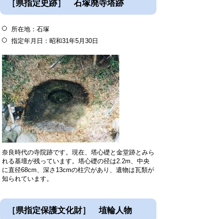
［県指定史跡］ 石塚廃寺塔跡
所在地：石塚
指定年月日：昭和31年5月30日
奈良時代の寺院跡です。現在、塔心礎と金堂跡とみら
れる基壇が残っています。塔心礎の径は2.2m、中央
に直径68cm、深さ13cmの柱穴があり、遺物は瓦類が
知られています。
［県指定保護文化財］ 埴輪人物