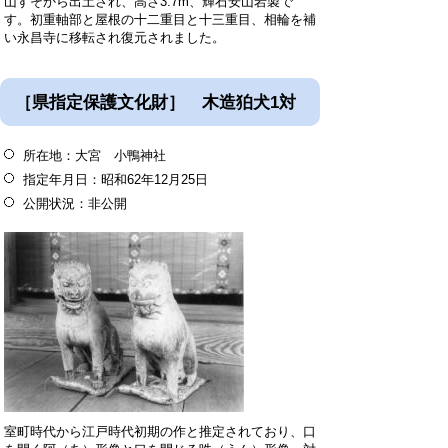
山すそから出土され、高さ3.7m、輝石安山岩製で
す。初重軸部と屋根の十二重目と十三重目、相輪を補
い永昌寺に移転され復元されました。
［県指定保護文化財］ 木造狛犬1対
所在地：大宮 小鴨神社
指定年月日：昭和62年12月25日
公開状況：非公開
室町時代から江戸時代初期の作と推定されており、口