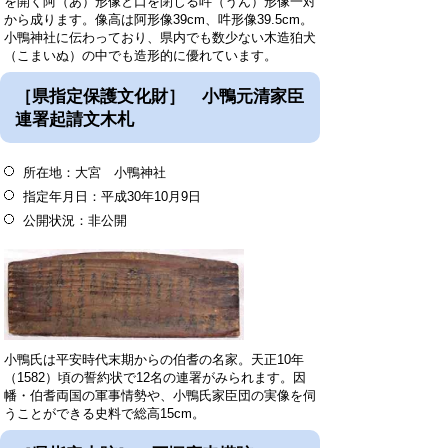
を開く阿（あ）形像と口を閉じる吽（うん）形像一対
から成ります。像高は阿形像39cm、吽形像39.5cm。
小鴨神社に伝わっており、県内でも数少ない木造狛犬
（こまいぬ）の中でも造形的に優れています。
［県指定保護文化財］ 小鴨元清家臣
連署起請文木札
所在地：大宮 小鴨神社
指定年月日：平成30年10月9日
公開状況：非公開
小鴨氏は平安時代末期からの伯耆の名家。天正10年
（1582）頃の誓約状で12名の連署がみられます。因
幡・伯耆両国の軍事情勢や、小鴨氏家臣団の実像を伺
うことができる史料で総高15cm。