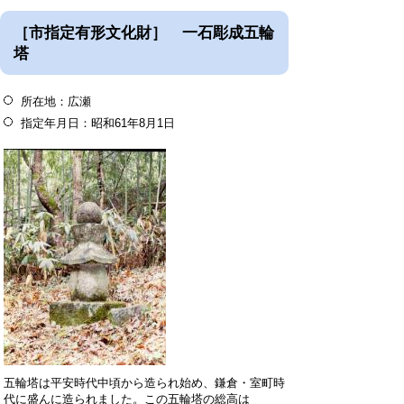
［市指定有形文化財］ 一石彫成五輪
塔
所在地：広瀬
指定年月日：昭和61年8月1日
五輪塔は平安時代中頃から造られ始め、鎌倉・室町時
代に盛んに造られました。この五輪塔の総高は