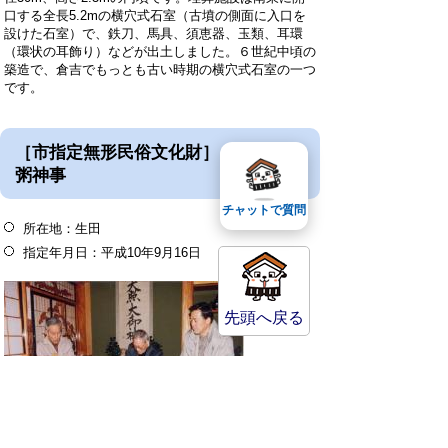
口する全長5.2mの横穴式石室（古墳の側面に入口を
設けた石室）で、鉄刀、馬具、須恵器、玉類、耳環
（環状の耳飾り）などが出土しました。６世紀中頃の
築造で、倉吉でもっとも古い時期の横穴式石室の一つ
です。
［市指定無形民俗文化財］ 生田の管
粥神事
チャットで質問
所在地：生田
指定年月日：平成10年9月16日
先頭へ戻る