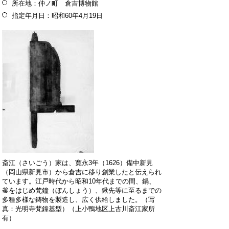
所在地：仲ノ町 倉吉博物館
指定年月日：昭和60年4月19日
斎江（さいごう）家は、寛永3年（1626）備中新見
（岡山県新見市）から倉吉に移り創業したと伝えられ
ています。江戸時代から昭和10年代までの間、鍋、
釜をはじめ梵鐘（ぼんしょう）、鍬先等に至るまでの
多種多様な鋳物を製造し、広く供給しました。（写
真：光明寺梵鐘基型）（上小鴨地区上古川斎江家所
有）