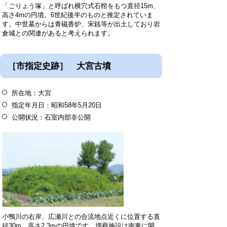
「ごりょう塚」と呼ばれ横穴式石棺をもつ直径15m、
高さ4mの円墳。6世紀後半のものと推定されていま
す。中世墓からは青磁香炉、宋銭等が出土しており岩
倉城との関連があると考えられます。
［市指定史跡］ 大宮古墳
所在地：大宮
指定年月日：昭和58年5月20日
公開状況：石室内部非公開
小鴨川の右岸、広瀬川との合流地点近くに位置する直
径30m、高さ2.3mの円墳です。埋葬施設は南東に開