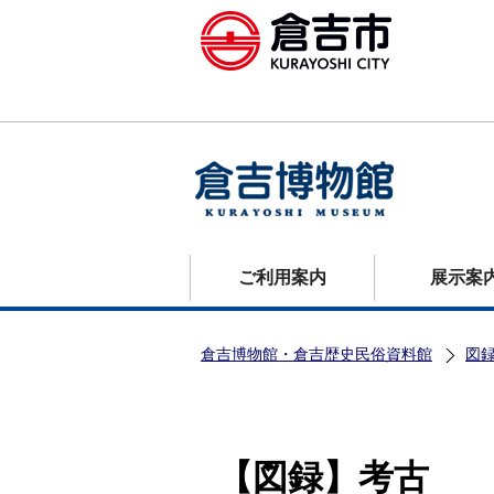
ご利用案内
展示案
倉吉博物館・倉吉歴史民俗資料館
図
【図録】考古