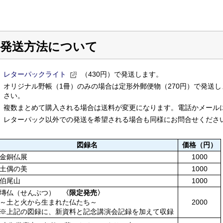
発送方法について
レターパックライト
（430円）で発送します。
オリジナル野帳（1冊）
のみの場合は定形外郵便物（270円）で発送し
さい。
複数まとめて購入される場合は送料が変更になります。電話かメール
レターパック以外での発送を希望される場合も同様にお問合せくださ
図録名
価格（円）
金銅仏展
1000
土偶の美
1000
伯尾山
1000
塼仏（せんぶつ）
〈限定発売〉
～土と火から生まれた仏たち～
2000
※上記の図録に、新資料と記念講演会記録を加えて収録