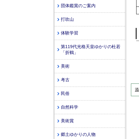
団体鑑賞のご案内
打吹山
体験学習
第119代光格天皇ゆかりの杜若
「折鶴」
美術
考古
添
民俗
自然科学
美術賞
郷土ゆかりの人物