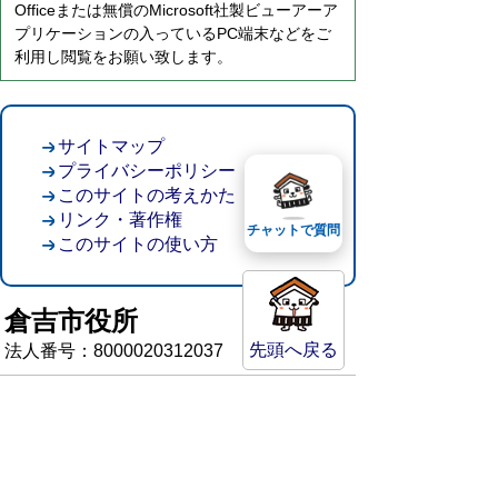
Officeまたは無償のMicrosoft社製ビューアーア
プリケーションの入っているPC端末などをご
利用し閲覧をお願い致します。
サイトマップ
プライバシーポリシー
このサイトの考えかた
リンク・著作権
チャットで質問
このサイトの使い方
倉吉市役所
先頭へ戻る
法人番号：8000020312037
〒682-8611 鳥取県倉吉市葵町722
窓口ご案内
開庁時間：平日午前8時30分～午後5時15分
（祝日および年末年始を除く）