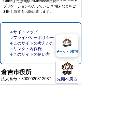
Officeまたは無償のMicrosoft社製ビューアーア
プリケーションの入っているPC端末などをご
利用し閲覧をお願い致します。
サイトマップ
プライバシーポリシー
このサイトの考えかた
リンク・著作権
チャットで質問
このサイトの使い方
倉吉市役所
法人番号：8000020312037
先頭へ戻る
〒682-8611 鳥取県倉吉市葵町722
窓口ご案内
開庁時間：平日午前8時30分～午後5時15分
（祝日および年末年始を除く）