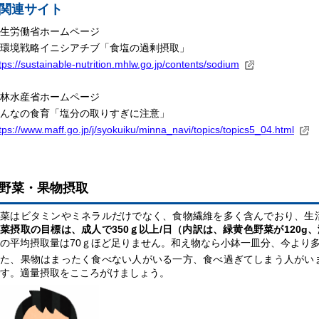
関連サイト
生労働省ホームページ
環境戦略イニシアチブ「食塩の過剰摂取」
tps://sustainable-nutrition.mhlw.go.jp/contents/sodium
林水産省ホームページ
んなの食育「塩分の取りすぎに注意」
tps://www.maff.go.jp/j/syokuiku/minna_navi/topics/topics5_04.html
野菜・果物摂取
野菜はビタミンやミネラルだけでなく、食物繊維を多く含んでおり、生
菜摂取の目標は、成人で350ｇ以上/日（内訳は、緑黄色野菜が120g、
の平均摂取量は70ｇほど足りません。和え物なら小鉢一皿分、今より
また、果物はまったく食べない人がいる一方、食べ過ぎてしまう人がい
す。適量摂取
をこころがけましょう。