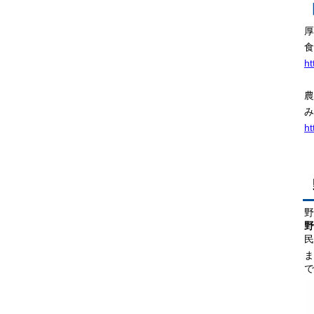
厚
食
ht
農
み
ht
野
民
で