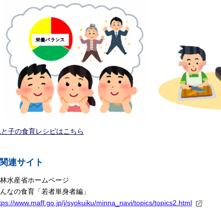
親と子の食育レシピはこちら
関連サイト
林水産省ホームページ
んなの食育「若者単身者編」
tps://www.maff.go.jp/j/syokuiku/minna_navi/topics/topics2.html