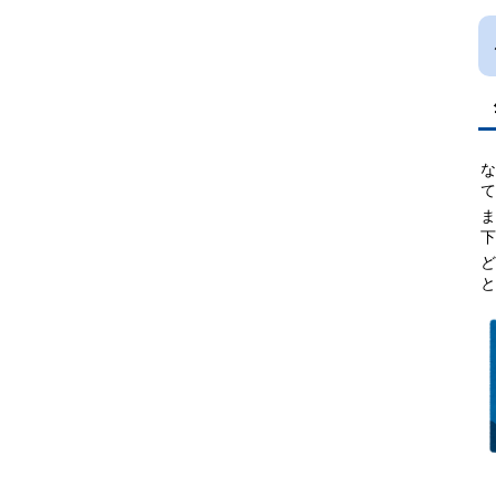
て
ま
下
と