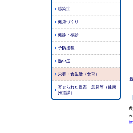
感染症
健康づくり
健診・検診
予防接種
熱中症
栄養・食生活（食育）
寄せられた提案・意見等（健康
推進課）
農
み
ht