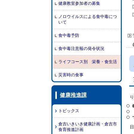
健康教室参加者の募集
ノロウイルスによる食中毒につ
いて
食中毒予防
食中毒注意報の発令状況
ライフコース別 栄養・食生活
災害時の食事
健康推進課
り
トピックス
倉吉いきいき健康計画・倉吉市
日
食育推進計画