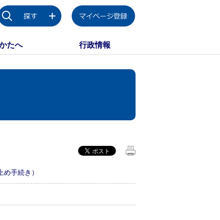
かたへ
行政情報
止め手続き）