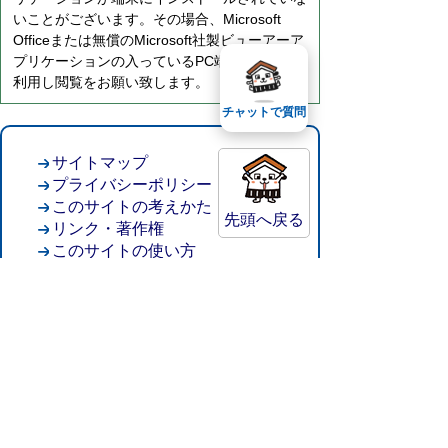
いことがございます。その場合、Microsoft
Officeまたは無償のMicrosoft社製ビューアーア
プリケーションの入っているPC端末などをご
利用し閲覧をお願い致します。
チャットで質問
サイトマップ
プライバシーポリシー
このサイトの考えかた
先頭へ戻る
リンク・著作権
このサイトの使い方
倉吉市役所
法人番号：8000020312037
〒682-8611 鳥取県倉吉市葵町722
窓口ご案内