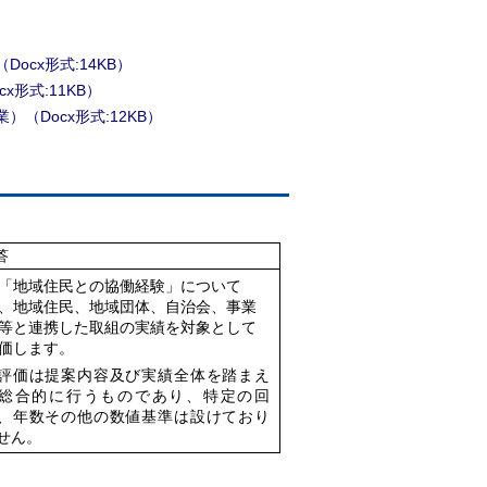
cx形式:14KB）
形式:11KB）
Docx形式:12KB）
答
地域住民との協働経験」について
、地域住民、地域団体、自治会、事業
等と連携した取組の実績を対象として
価します。
価は提案内容及び実績全体を踏まえ
総合的に行う
ものであり、特定の回
、年数その他の数値基準は設け
ており
せん。