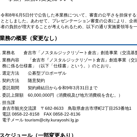
令和8年6月5日付で公告した本業務について、審査の公平さを担保する
こととしました。あわせて、プレゼンテーション審査の公表により、企
募者の負担が増大することが考えられるため、以下の通り実施要領等を
業務の概要（変更なし）
業務名 倉吉市「ノスタルジックリゾート倉吉」創造事業（交流基
業務内容
「倉吉市『ノスタルジックリゾート倉吉』創造事業（交
務に係る仕様書」（以下「仕様書」という。）のとおり。
選定方法 公募型プロポーザル
契約方法 随意契約
委託期間 契約締結日から令和9年3月31日まで
委託上限額 60,000,000円（消費税及び地方消費税を含む。）
担当課
倉吉市観光交流課 〒682-8633 鳥取県倉吉市堺町2丁目253番地1
電話 0858-22-8158 FAX 0858-22-8136
電子メール tourism@city.kurayoshi.lg.jp
スケジュール（一部変更あり）