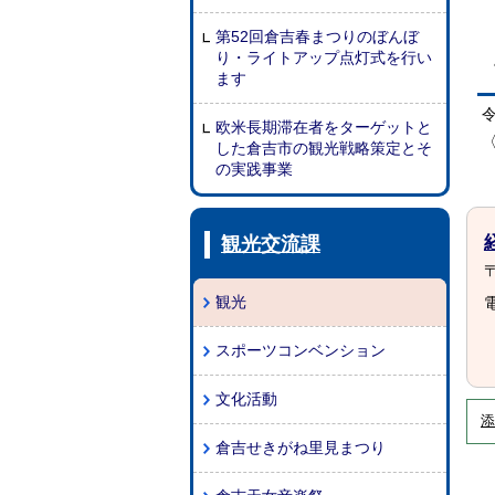
第52回倉吉春まつりのぼんぼ
り・ライトアップ点灯式を行い
ます
欧米長期滞在者をターゲットと
した倉吉市の観光戦略策定とそ
の実践事業
観光交流課
〒
観光
電
スポーツコンベンション
文化活動
添
倉吉せきがね里見まつり