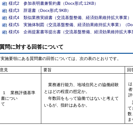
様式2 参加表明書兼誓約書（Docx形式:12KB）
様式3 辞退書（Docx形式:9KB）
様式4 類似業務実績書（交流基盤整備、経済効果維持拡大事業）（Do
様式5 実施体制図（交流基盤整備、経済効果維持拡大事業）（Docx
様式6 企画提案書等提出書（交流基盤整備、経済効果維持拡大事業）（
質問に対する回答について
実施要領にある質問書の回答については、次の表のとおりです。
意見
要旨
回
「
は
業務遂行能力、地域住民との協働経験
者
とはどの程度の想定か。
１ 業務評価基準
評
書につい
年数回をもって協働ではないと考えて
評
て
いるが、指針はあるか。
て
数
ま