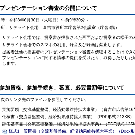
プレゼンテーション審査の公開について
日時：令和8年6月30日（火曜日）午前9時30分～
場所：サテライト会場 倉吉市役所本庁舎第2会議室（庁舎3階）
サテライト会場では、提案書が投影された画面および提案者の様子の
サテライト会場でのスマホの利用、録音及び録画は禁止します。
提案者は他の提案者のプレゼンテーション審査を傍聴することはでき
プレゼンテーションに関する情報の提供を受けたり、取得したりした
します。
参加資格、参加手続き、審査、必要書類等について
次のリンク先のファイルを参照してください。
実施要領（交流基盤整備、経済効果維持拡大事業）（倉吉市広告第16号 
仕様書（交流基盤整備、経済効果維持拡大事業）（PDF形式:213KB）
評価基準書（交流基盤整備、経済効果維持拡大事業）（PDF形式:125K
様式1 質問書（交流基盤整備、経済効果維持拡大事業）（Docx形式