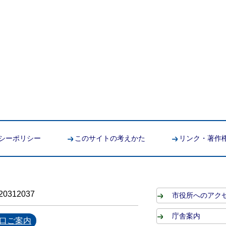
シーポリシー
このサイトの考えかた
リンク・著作
0312037
市役所へのアク
庁舎案内
口ご案内