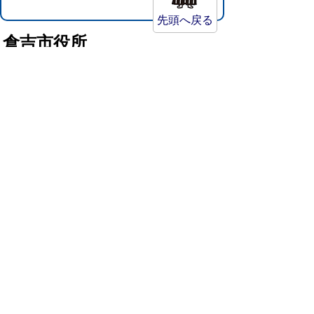
先頭へ戻る
倉吉市役所
法人番号：8000020312037
〒682-8611 鳥取県倉吉市葵町722
窓口ご案内
開庁時間：平日午前8時30分～午後5時15分
（祝日および年末年始を除く）
TEL:
0858-22-8111
FAX:0858-22-1087
市役所へのアクセス
市役所電話帳
庁舎案内
統計情報・人口情報