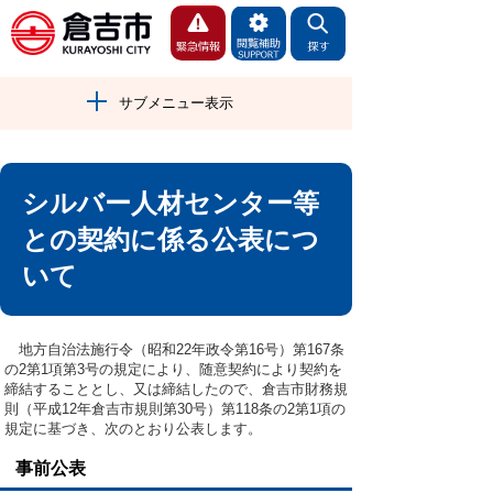
サブメニュー表示
シルバー人材センター等
との契約に係る公表につ
いて
地方自治法施行令（昭和22年政令第16号）第167条
の2第1項第3号の規定により、随意契約により契約を
締結することとし、又は締結したので、倉吉市財務規
則（平成12年倉吉市規則第30号）第118条の2第1項の
規定に基づき、次のとおり公表します。
事前公表