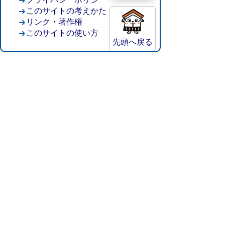
このサイトの考えかた
リンク・著作権
このサイトの使い方
先頭へ戻る
倉吉市役所
法人番号：8000020312037
〒682-8611 鳥取県倉吉市葵町722
窓口ご案内
開庁時間：平日午前8時30分～午後5時15分
（祝日および年末年始を除く）
TEL:
0858-22-8111
FAX:0858-22-1087
市役所へのアクセス
市役所電話帳
庁舎案内
統計情報・人口情報