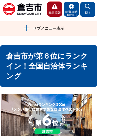
サブメニュー表示
倉吉市が第６位にランク
イン！全国自治体ランキ
ング