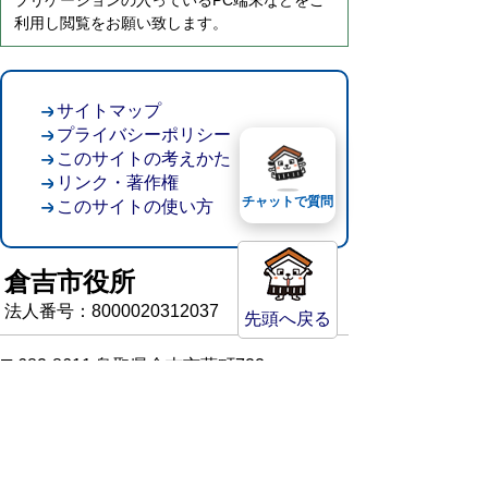
プリケーションの入っているPC端末などをご
利用し閲覧をお願い致します。
サイトマップ
プライバシーポリシー
このサイトの考えかた
リンク・著作権
チャットで質問
このサイトの使い方
倉吉市役所
法人番号：8000020312037
先頭へ戻る
〒682-8611 鳥取県倉吉市葵町722
窓口ご案内
開庁時間：平日午前8時30分～午後5時15分
（祝日および年末年始を除く）
TEL:
0858-22-8111
FAX:0858-22-1087