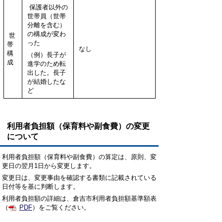
保護者以外の
世帯員（世帯
分離を含む）
の構成が変わ
世
った
帯
なし
構
（例）長子が
成
進学のため転
出した。長子
が結婚したな
ど
利用者負担額（保育料や副食費）の変更
について
利用者負担額（保育料や副食費）の算定は、原則、変
更日の翌月1日から変更します。
変更日は、変更事由を確認する書類に記載されている
日付等を基に判断します。
利用者負担額の詳細は、倉吉市利用者負担額基準額表
（
PDF
）をご覧ください。