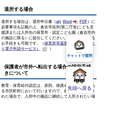
退所する場合
退所する場合は、退所申出書（
Word
PDF
）に
必要事項を記載の上、倉吉市役所(第二庁舎)こども支
援課または入所先の保育所・認定こども園（倉吉市内
の施設に限る）に提出してください。電子申請による
お手続きも可能です。（
保育所等退所申出書（とっと
り電子申請サービス）
）
チャットで質問
保護者が市外へ転出する場合の認定手続
きについて
教育・保育給付認定は、原則、保護者の住民登録のあ
先頭へ戻る
る市区町村において行いますので、倉吉市外へ転出さ
れた場合で、入所中の施設に継続して入所されたい場
合は、転出先の市区町村で教育・保育給付認定の手続
きをお願いします。
また、倉吉市からの給付認定は解除させていただきま
すので、退所申出書（
Word
PDF
）を、
倉吉市
役所(第二庁舎)こども支援課
または
入所先の保育所・
認定こども園（倉吉市内の施設に限る）
に提出してく