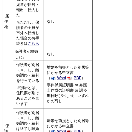
児童が転居・
転出・転入し
た
居
住
なし
※ただし、保
地
護者の全員が
市外へ転出し
た場合のお手
続きは
こちら
保護者が離婚
なし
した。
保護者が別居
離婚を前提とした別居等
（※）し、離
にかかる申立書
婚調停・裁判
（
Word
PDF
）、
を行っている
事件係属証明書 or 弁護
※別居とは、
士作成の証明書 or 調停
住民票が別で
期日呼び出し状 いずれ
あることを言
かの写し
います
保護者が別居
（※）し、離
離婚を前提とした別居等
婚調停・裁判
保
にかかる申立書
は終了し離婚
護
（
Word
PDF
）、