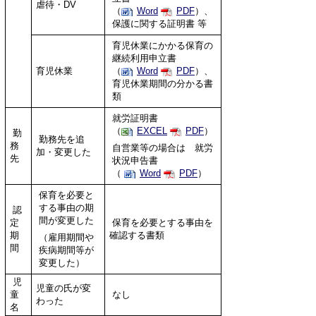
虐待・DV
（
Word
PDF
）、
保護に関する証明書 等
育児休業にかかる保育の
継続利用申立書
育児休業
（
Word
PDF
）、
育児休業期間の分かる書
類
就労証明書
（
EXCEL
PDF
）
勤
勤務先を追
務
自営業等の場合は 就労
加・変更した
先
状況申告書
（
Word
PDF
）
保育を必要と
する事由の期
認
間が変更した
定
保育を必要とする事由を
期
確認する書類
（雇用期間や
間
疾病期間等が
変更した）
児
児童の氏が変
童
なし
わった
名