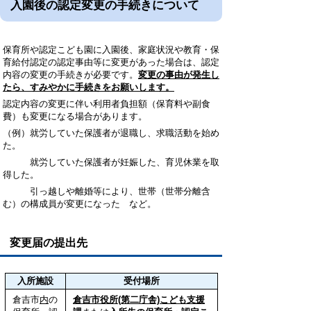
入園後の認定変更の手続きについて
保育所や認定こども園に入園後、家庭状況や教育・保
育給付認定の認定事由等に変更があった場合は、認定
内容の変更の手続きが必要です。
変更の事由が発生し
たら、すみやかに手続きをお願いします。
認定内容の変更に伴い利用者負担額（保育料や副食
費）も変更になる場合があります。
（例）就労していた保護者が退職し、求職活動を始め
た。
就労していた保護者が妊娠した、育児休業を取
得した。
引っ越しや離婚等により、世帯（世帯分離含
む）の構成員が変更になった など。
変更届の提出先
入所施設
受付場所
倉吉市
内
の
倉吉市役所(第二庁舎)こども支援