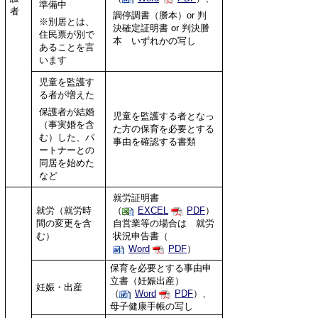
準備中
者
調停調書（謄本）or 判
※別居とは、
決確定証明書 or 判決謄
住民票が別で
本 いずれかの写し
あることを言
います
児童を監護す
る者が増えた
保護者が結婚
児童を監護する者となっ
（事実婚を含
た方の保育を必要とする
む）した、パ
事由を確認する書類
ートナーとの
同居を始めた
など
就労証明書
就労（就労時
（
EXCEL
PDF
）
間の変更を含
自営業等の場合は 就労
む）
状況申告書（
Word
PDF
）
保育を必要とする事由申
立書（妊娠出産）
妊娠・出産
（
Word
PDF
）、
母子健康手帳の写し