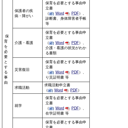
保育を必要とする事由申
立書
保護者の疾
（
Word
PDF
）、
病・障がい
診断書、身体障害者手帳
等
保育を必要とする事由申
保
立書
育
介護・看護
（
Word
PDF
）、
を
介護・看護の状況がわか
必
る書類
要
と
保育を必要とする事由申
す
立書
災害復旧
る
（
Word
PDF
）、
事
り災証明書 等
由
求職活動申立書
求職活動
（
Word
PDF
）
保育を必要とする事由申
立書
就学
（
Word
PDF
）、
在学証明書 等
保育を必要とする事由申
立書