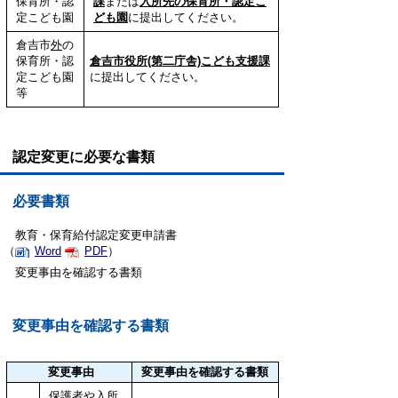
保育所・認
課
または
入所先の保育所・認定こ
定こども園
ども園
に提出してください。
倉吉市
外
の
保育所・認
倉吉市役所(第二庁舎)こども支援課
定こども園
に提出してください。
等
認定変更に必要な書類
必要書類
教育・保育給付認定変更申請書
（
Word
PDF
）
変更事由を確認する書類
変更事由を確認する書類
変更事由
変更事由を確認する書類
保護者や入所