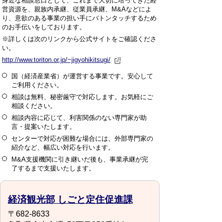
身近な相談窓口として、これまで大切に培ってきた経
営資源を、親族内承継、従業員承継、M&Aなどによ
り、意欲のある事業の担い手にバトンタッチするため
のお手伝いをしております。
※詳しくは次のリンクから公式サイトをご確認くださ
い。
http://www.toriton.or.jp/~jigyohikitsugi/
国（経済産業省）が運営する事業です。安心して
ご利用ください。
相談は無料、秘密厳守で対応します。お気軽にご
相談ください。
相談内容に応じて、利害関係のない専門家が助
言・提案いたします。
センターで対応が困難な場合には、外部専門家の
紹介など、幅広い対応を行います。
M&A支援機関に引き継いだ後も、事業承継が完
了するまで支援いたします。
経済観光部 しごと定住促進課
〒682-8633