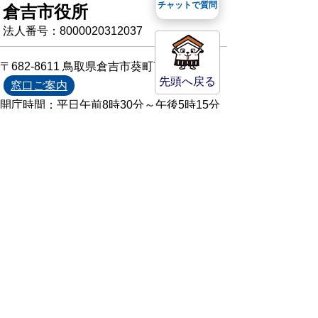
チャットで質問
倉吉市役所
法人番号：8000020312037
〒682-8611 鳥取県倉吉市葵町722
先頭へ戻る
窓口ご案内
開庁時間：平日午前8時30分～午後5時15分
（祝日および年末年始を除く）
TEL:
0858-22-8111
FAX:0858-22-1087
市役所へのアクセス
市役所電話帳
庁舎案内
統計情報・人口情報