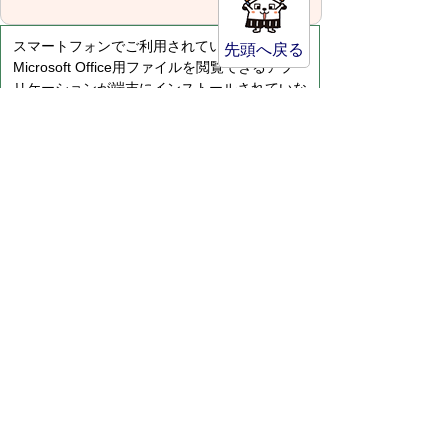
スマートフォンでご利用されている場合、
先頭へ戻る
Microsoft Office用ファイルを閲覧できるアプ
リケーションが端末にインストールされていな
いことがございます。その場合、Microsoft
Officeまたは無償のMicrosoft社製ビューアーア
プリケーションの入っているPC端末などをご
利用し閲覧をお願い致します。
サイトマップ
プライバシーポリシー
このサイトの考えかた
リンク・著作権
このサイトの使い方
倉吉市役所
法人番号：8000020312037