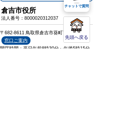
チャットで質問
倉吉市役所
法人番号：8000020312037
〒682-8611 鳥取県倉吉市葵町722
先頭へ戻る
窓口ご案内
開庁時間：平日午前8時30分～午後5時15分
（祝日および年末年始を除く）
TEL:
0858-22-8111
FAX:0858-22-1087
市役所へのアクセス
市役所電話帳
庁舎案内
統計情報・人口情報