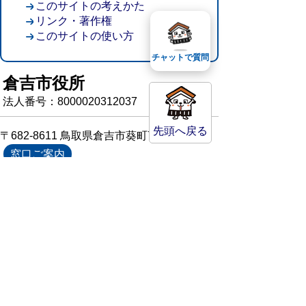
このサイトの考えかた
リンク・著作権
このサイトの使い方
チャットで質問
倉吉市役所
法人番号：8000020312037
先頭へ戻る
〒682-8611 鳥取県倉吉市葵町722
窓口ご案内
開庁時間：平日午前8時30分～午後5時15分
（祝日および年末年始を除く）
TEL:
0858-22-8111
FAX:0858-22-1087
市役所へのアクセス
市役所電話帳
庁舎案内
統計情報・人口情報