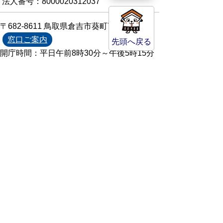
法人番号：8000020312037
〒682-8611 鳥取県倉吉市葵町722
窓口ご案内
先頭へ戻る
開庁時間：平日午前8時30分～午後5時15分
（祝日および年末年始を除く）
TEL:
0858-22-8111
FAX:0858-22-1087
市役所へのアクセス
市役所電話帳
庁舎案内
統計情報・人口情報
Copyright(C) Kurayoshi City All Rights
Reserved.