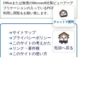
Officeまたは無償のMicrosoft社製ビューアーア
プリケーションの入っているPC端末などをご
利用し閲覧をお願い致します。
チャットで質問
サイトマップ
プライバシーポリシー
このサイトの考えかた
先頭へ戻る
リンク・著作権
このサイトの使い方
倉吉市役所
法人番号：8000020312037
〒682-8611 鳥取県倉吉市葵町722
窓口ご案内
開庁時間：平日午前8時30分～午後5時15分
（祝日および年末年始を除く）