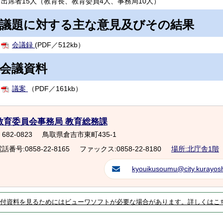
出席者15人（教育長、教育委員4人、事務局10人）
議題に対する主な意見及びその結果
会議録
(PDF／512kb）
会議資料
議案
（PDF／161kb）
教育委員会事務局 教育総務課
682-0823
鳥取県倉吉市東町435-1
話番号:0858-22-8165
ファックス:0858-22-8180
場所:北庁舎1階
kyouikusoumu@city.kurayoshi
付資料を見るためにはビューワソフトが必要な場合があります。詳しくはこ