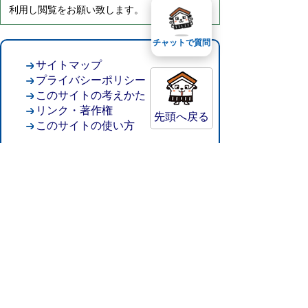
利用し閲覧をお願い致します。
チャットで質問
サイトマップ
プライバシーポリシー
このサイトの考えかた
リンク・著作権
先頭へ戻る
このサイトの使い方
倉吉市役所
法人番号：8000020312037
〒682-8611 鳥取県倉吉市葵町722
窓口ご案内
開庁時間：平日午前8時30分～午後5時15分
（祝日および年末年始を除く）
TEL:
0858-22-8111
FAX:0858-22-1087