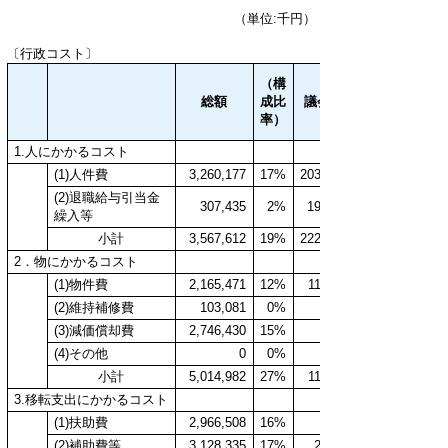
（単位:千円）
〔行政コスト〕
（構
総額
成比
議会費
率）
1.人にかかるコスト
(1)人件費
3,260,177
17%
203,166
(2)退職給与引当金
307,435
2%
19,159
繰入等
小計
3,567,612
19%
222,325
2．物にかかるコスト
(1)物件費
2,165,471
12%
11,326
(2)維持補修費
103,081
0%
(3)減価償却費
2,746,430
15%
418
(4)その他
0
0%
小計
5,014,982
27%
11,744
3.移転支出にかかるコスト
(1)扶助費
2,966,508
16%
(2)補助費等
3,128,335
17%
2,374