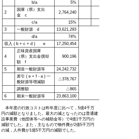
b/a
5%
0%
国庫（県）支出
2
2,764,240
金 c
c/a
15%
0%
3
一般財源 d
13,621,293
d/a
74%
収入 ( b + c + d ) e
17,250,454
正味資産国庫
4
（県）支出金償却
900,196
額 f
5
期首一般財源等
24,242,732
差引 ( e + f - a ) 一
△378,767
般財源等増減額
調整額
△865
6
期末一般財源等
23,863,100
本年度の行政コストは昨年度に比べて，5億4千万
円の減額となりました。最大の減となったのは普通建
設事業費（他団体等への補助金等）で4億1千万円の
減額でした。また，主なもので物件費が2億5千万円
の減，人件費が1億5千万円の減額でした。