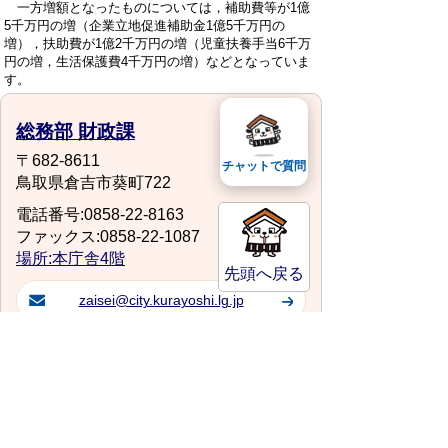
一方増額となったものについては，補助費等が1億
5千万円の増（企業立地促進補助金1億5千万円の
増），扶助費が1億2千万円の増（児童扶養手当6千万
円の増，生活保護費4千万円の増）などとなっていま
す。
総務部 財政課
〒682-8611
チャットで質問
鳥取県倉吉市葵町722
電話番号:0858-22-8163
ファックス:0858-22-1087
場所:本庁舎4階
先頭へ戻る
zaisei@city.kurayoshi.lg.jp
サイトマップ
プライバシーポリシー
このサイトの考えかた