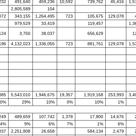
232
491,640
459,236
10,592
739,762
45,416
1,5
2,805,589
104
072
343,155
1,264,495
723
105,675
129,078
979,529
33,419
119,457
1,3
124
3,750
38,037
656,629
1
196
4,132,023
1,336,055
723
881,761
129,078
1,5
085
5,543,010
1,946,675
19,357
1,919,168
253,993
3,4
10%
29%
10%
0%
10%
1%
249
489,659
107,742
1,378
17,800
14,676
4%
9%
6%
7%
1%
6%
037
2,251,808
26,658
584,134
2,479