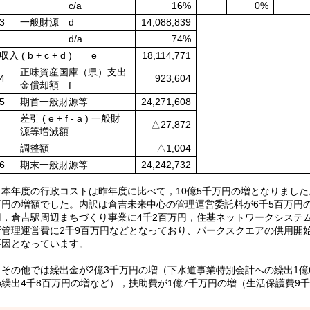
c/a
16%
0%
3
一般財源 d
14,088,839
d/a
74%
収入 ( b + c + d ) e
18,114,771
正味資産国庫（県）支出
4
923,604
金償却額 f
5
期首一般財源等
24,271,608
差引 ( e + f - a ) 一般財
△27,872
源等増減額
調整額
△1,004
6
期末一般財源等
24,242,732
本年度の行政コストは昨年度に比べて，10億5千万円の増となりました
万円の増額でした。内訳は倉吉未来中心の管理運営委託料が6千5百万円
円，倉吉駅周辺まちづくり事業に4千2百万円，住基ネットワークシステ
ザ管理運営費に2千9百万円などとなっており、パークスクエアの供用開
要因となっています。
その他では繰出金が2億3千万円の増（下水道事業特別会計への繰出1億
の繰出4千8百万円の増など），扶助費が1億7千万円の増（生活保護費9