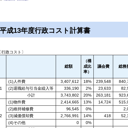
平成13年度行政コスト計算書
〔行政コスト〕
（構
総額
成比
議会費
総務
率）
(1)人件費
3,407,612
18%
239,548
840,
1
(2)退職給与引当金繰入等
336,190
2%
23,633
82,
小計
3,743,802
20%
263,181
923,
(1)物件費
2,414,665
13%
14,724
515,
(2)維持補修費
96,545
0%
2,
2
(3)減価償却費
2,766,991
14%
418
52,
(4)その他
0
0%