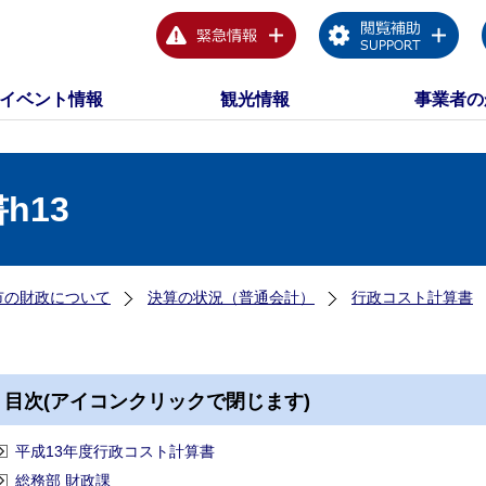
イベント情報
観光情報
事業者の
h13
市の財政について
決算の状況（普通会計）
行政コスト計算書
目次(アイコンクリックで閉じます)
平成13年度行政コスト計算書
総務部 財政課