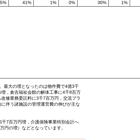
5%
41%
1%
0%
30%
1%
。最大の増となったのは物件費で4億3千
の増，倉吉福祉会館の解体工事に4千8百万
ム改修業務委託料に3千7百万円，交流プラ
始に伴う諸施設の管理運営費の伸びが主な
6千7百万円増，介護保険事業特別会計へ
千万円の増）などとなっています。