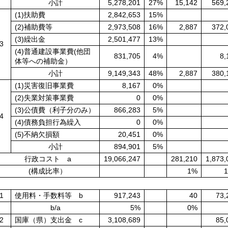
小計
5,278,201
27%
15,142
569,
(1)扶助費
2,842,653
15%
(2)補助費等
2,973,508
16%
2,887
372,
(3)繰出金
2,501,477
13%
3
(4)普通建設事業費(他団
831,705
4%
8,
体等への補助金）
小計
9,149,343
48%
2,887
380,
(1)災害復旧事業費
8,167
0%
(2)失業対策事業費
0
0%
(3)公債費（利子分のみ）
866,283
5%
4
(4)債務負担行為繰入
0
0%
(5)不納欠損額
20,451
0%
小計
894,901
5%
行政コスト a
19,066,247
281,210
1,873,
(構成比率）
1%
1
使用料・手数料等 b
917,243
40
73,
b/a
5%
0%
2
国庫（県）支出金 c
3,108,689
85,