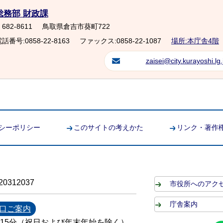
総務部 財政課
682-8611
鳥取県倉吉市葵町722
話番号:0858-22-8163
ファックス:0858-22-1087
場所:本庁舎4階
zaisei@city.kurayoshi.lg.
シーポリシー
このサイトの考えかた
リンク・著作
0312037
市役所へのアク
庁舎案内
口ご案内
時15分（祝日および年末年始を除く）