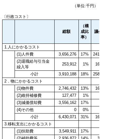
（単位:千円）
〔行政コスト〕
（構
総額
成比
議会費
率）
1.人にかかるコスト
(1)人件費
3,656,276
17%
241,720
(2)退職給与引当金
253,912
1%
16,786
繰入等
小計
3,910,188
18%
258,506
2．物にかかるコスト
(1)物件費
2,746,432
13%
16,099
(2)維持補修費
127,477
1%
(3)減価償却費
3,556,162
17%
338
(4)その他
0
0%
小計
6,430,071
31%
16,437
3.移転支出にかかるコスト
(1)扶助費
3,549,911
17%
(2)補助費等
2,936,872
14%
3,787