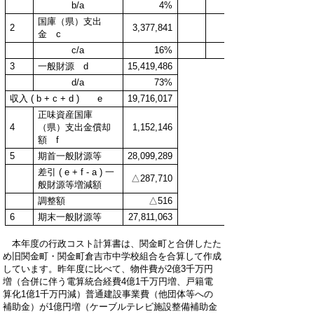
b/a
4%
0%
国庫（県）支出
2
3,377,841
0
金 c
c/a
16%
0%
3
一般財源 d
15,419,486
d/a
73%
収入 ( b + c + d ) e
19,716,017
正味資産国庫
4
（県）支出金償却
1,152,146
額 f
5
期首一般財源等
28,099,289
差引 ( e + f - a ) 一
△287,710
般財源等増減額
調整額
△516
6
期末一般財源等
27,811,063
本年度の行政コスト計算書は、関金町と合併したた
め旧関金町・関金町倉吉市中学校組合を合算して作成
しています。昨年度に比べて、物件費が2億3千万円
増（合併に伴う電算統合経費4億1千万円増、戸籍電
算化1億1千万円減）普通建設事業費（他団体等への
補助金）が1億円増（ケーブルテレビ施設整備補助金