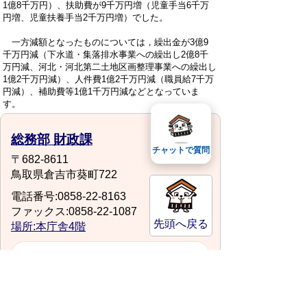
1億8千万円）、扶助費が9千万円増（児童手当6千万
円増、児童扶養手当2千万円増）でした。
一方減額となったものについては，繰出金が3億9
千万円減（下水道・集落排水事業への繰出し2億8千
万円減、河北・河北第二土地区画整理事業への繰出し
1億2千万円減）、人件費1億2千万円減（職員給7千万
円減）、補助費等1億1千万円減などとなっていま
す。
総務部 財政課
チャットで質問
〒682-8611
鳥取県倉吉市葵町722
電話番号:0858-22-8163
ファックス:0858-22-1087
先頭へ戻る
場所:本庁舎4階
zaisei@city.kurayoshi.lg.jp