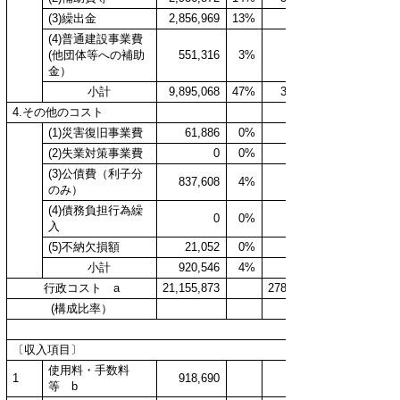
(3)繰出金
2,856,969
13%
(4)普通建設事業費
(他団体等への補助
551,316
3%
金）
小計
9,895,068
47%
3,787
4.その他のコスト
(1)災害復旧事業費
61,886
0%
(2)失業対策事業費
0
0%
(3)公債費（利子分
837,608
4%
のみ）
(4)債務負担行為繰
0
0%
入
(5)不納欠損額
21,052
0%
小計
920,546
4%
行政コスト a
21,155,873
278,730
(構成比率）
1%
〔収入項目〕
使用料・手数料
1
918,690
等 b