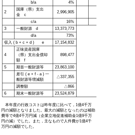
b/a
4%
0%
国庫（県）支出
2
2,996,905
0
金 c
c/a
16%
0%
3
一般財源 d
13,373,773
d/a
73%
収入 ( b + c + d ) e
17,154,832
正味資産国庫
4
（県）支出金償却
898,477
額 f
5
期首一般財源等
23,863,100
差引 ( e + f - a ) 一
△337,355
般財源等増減額
調整額
△866
6
期末一般財源等
23,524,879
本年度の行政コストは昨年度に比べて，1億4千万
円の減額となりました。最大の減額となったのは補助
費等で4億4千万円減（企業立地促進補助金1億9千万
円の減）でした。また，主なもので人件費が1億4千
万円の減額でした。