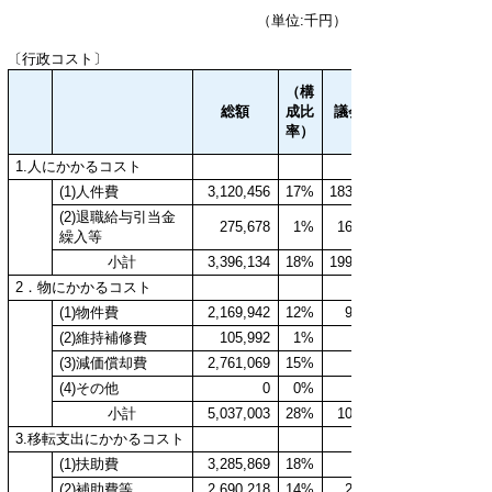
（単位:千円）
〔行政コスト〕
（構
総額
成比
議会費
率）
1.人にかかるコスト
(1)人件費
3,120,456
17%
183,697
(2)退職給与引当金
275,678
1%
16,229
繰入等
小計
3,396,134
18%
199,926
2．物にかかるコスト
(1)物件費
2,169,942
12%
9,766
(2)維持補修費
105,992
1%
(3)減価償却費
2,761,069
15%
418
(4)その他
0
0%
小計
5,037,003
28%
10,184
3.移転支出にかかるコスト
(1)扶助費
3,285,869
18%
(2)補助費等
2,690,218
14%
2,871