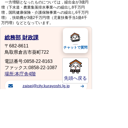
一方増額となったものについては，繰出金が3億円
増（下水道・農業集落排水事業への繰出し8千万円
増，国民健康保険・介護保険事業への繰出し6千万円
増），扶助費が3億2千万円増（児童扶養手当1億4千
万円増）などとなっています。
総務部 財政課
〒682-8611
チャットで質問
鳥取県倉吉市葵町722
電話番号:0858-22-8163
ファックス:0858-22-1087
場所:本庁舎4階
先頭へ戻る
zaisei@city.kurayoshi.lg.jp
サイトマップ
プライバシーポリシー
このサイトの考えかた