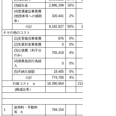
(3)繰出金
2,886,299
16%
(4)普通建設事業費
(他団体等への補助
320,441
2%
金）
小計
9,182,827
50%
2,871
4.その他のコスト
(1)災害復旧事業費
876
0%
(2)失業対策事業費
0
0%
(3)公債費（利子分
755,419
4%
のみ）
(4)債務負担行為繰
0
0%
入
(5)不納欠損額
18,405
0%
小計
774,700
4%
行政コスト a
18,390,664
212,981
(構成比率）
1%
使用料・手数料
1
784,154
等 b