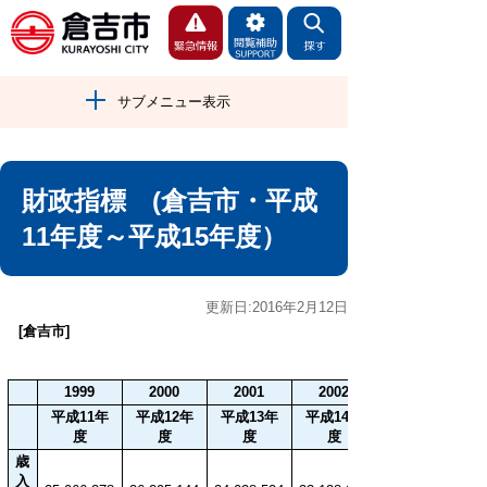
サブメニュー表示
財政指標 (倉吉市・平成
11年度～平成15年度）
更新日:2016年2月12日
[倉吉市]
1999
2000
2001
2002
平成11年
平成12年
平成13年
平成14年
度
度
度
度
歳
入