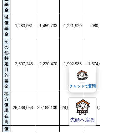
基
金
減
債
1,283,061
1,459,733
1,221,929
980,791
基
金
そ
の
他
特
定
2,507,245
2,220,470
1,992,983
1,674,051
目
的
基
金
チャットで質問
地
方
債
26,438,053
29,188,109
28,985,857
28,998,356
現
在
先頭へ戻る
高
債
務