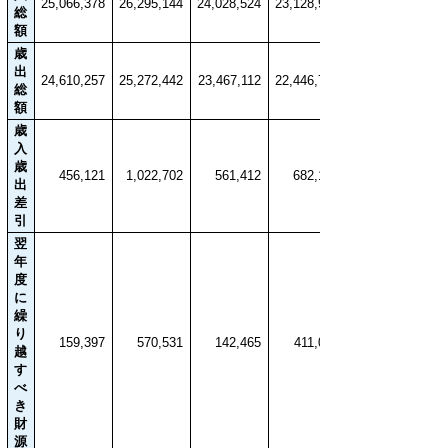
25,066,378
26,295,144
24,028,524
23,128,936
総
額
歳
出
24,610,257
25,272,442
23,467,112
22,446,794
総
額
歳
入
歳
456,121
1,022,702
561,412
682,142
出
差
引
翌
年
度
に
繰
り
159,397
570,531
142,465
411,061
越
す
べ
き
財
源