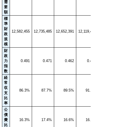
需
要
額
標
準
財
12,582,455
12,735,485
12,652,391
12,119,404
政
規
模
財
政
力
0.491
0.471
0.462
0.468
指
数
経
常
収
86.3%
87.7%
89.5%
91.5%
支
比
率
公
債
費
16.3%
17.4%
16.6%
16.6%
比