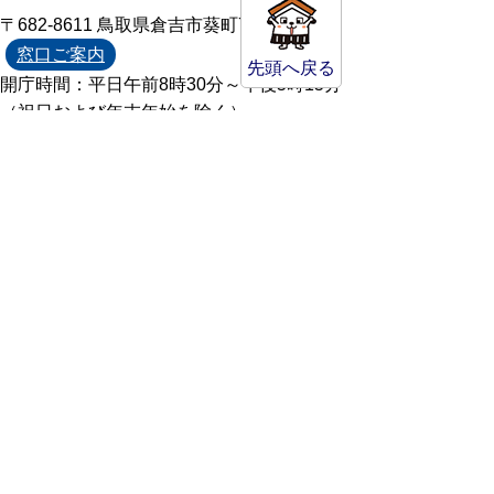
〒682-8611 鳥取県倉吉市葵町722
窓口ご案内
先頭へ戻る
開庁時間：平日午前8時30分～午後5時15分
（祝日および年末年始を除く）
TEL:
0858-22-8111
FAX:0858-22-1087
市役所へのアクセス
市役所電話帳
庁舎案内
統計情報・人口情報
Copyright(C) Kurayoshi City All Rights
Reserved.