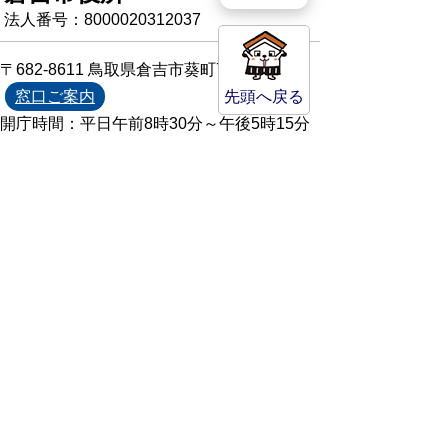
法人番号：8000020312037
〒682-8611 鳥取県倉吉市葵町722
窓口ご案内
先頭へ戻る
開庁時間：平日午前8時30分～午後5時15分
（祝日および年末年始を除く）
TEL:
0858-22-8111
FAX:0858-22-1087
市役所へのアクセス
市役所電話帳
庁舎案内
統計情報・人口情報
Copyright(C) Kurayoshi City All Rights