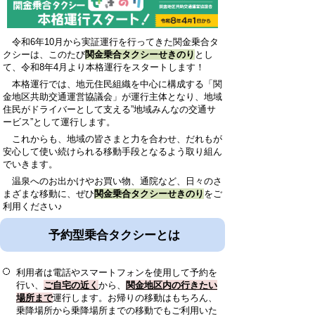
令和6年10月から実証運行を行ってきた関金乗合タ
クシーは、このたび
関金乗合タクシーせきのり
とし
て、令和8年4月より本格運行をスタートします！
本格運行では、地元住民組織を中心に構成する「関
金地区共助交通運営協議会」が運行主体となり、地域
住民がドライバーとして支える”地域みんなの交通サ
ービス”として運行します。
これからも、地域の皆さまと力を合わせ、だれもが
安心して使い続けられる移動手段となるよう取り組ん
でいきます。
温泉へのお出かけやお買い物、通院など、日々のさ
まざまな移動に、ぜひ
関金乗合タクシーせきのり
をご
利用ください♪
予約型乗合タクシーとは
利用者は電話やスマートフォンを使用して予約を
行い、
ご自宅の近く
から、
関金地区内の行きたい
場所まで
運行します。お帰りの移動はもちろん、
乗降場所から乗降場所までの移動でもご利用いた