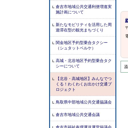
倉吉市地域公共交通利便増進実
施計画について
新たなモビリティを活用した周
〒
遊滞在型の観光まちづくり
電
関金地区予約型乗合タクシー
（シュタットベルケ）
高城・北谷地区予約型乗合タク
シーについて
添
【北谷・高城地区】みんなでつ
くる！わくわくお出かけ交通プ
ロジェクト
鳥取県中部地域公共交通協議会
倉吉市地域公共交通会議
倉吉市福祉有償運送運営協議会