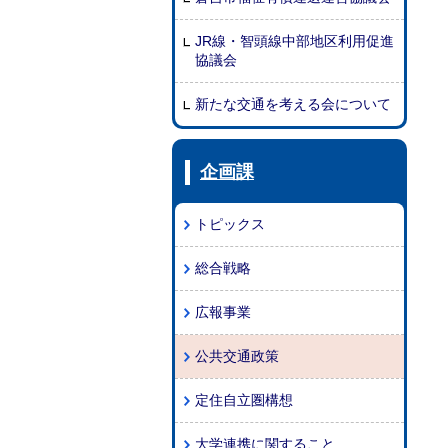
JR線・智頭線中部地区利用促進
協議会
新たな交通を考える会について
企画課
トピックス
総合戦略
広報事業
公共交通政策
定住自立圏構想
大学連携に関すること