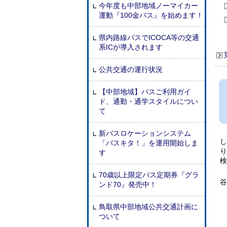
今年度も中部地域ノーマイカー
運動『100金バス』を始めます！
県内路線バスでICOCA等の交通
系ICが導入されます
公共交通の運行状況
【中部地域】バスご利用ガイ
ド、通勤・通学スタイルについ
て
新バスロケーションシステム
「バスキタ！」を運用開始しま
す
検
70歳以上限定バス定期券『グラ
谷
ンド70』発売中！
鳥取県中部地域公共交通計画に
ついて