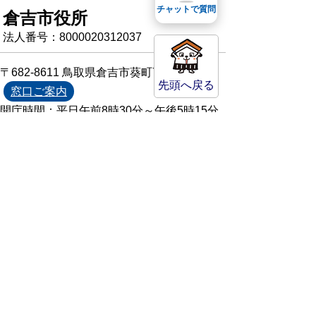
チャットで質問
倉吉市役所
法人番号：8000020312037
〒682-8611 鳥取県倉吉市葵町722
先頭へ戻る
窓口ご案内
開庁時間：平日午前8時30分～午後5時15分
（祝日および年末年始を除く）
TEL:
0858-22-8111
FAX:0858-22-1087
市役所へのアクセス
市役所電話帳
庁舎案内
統計情報・人口情報