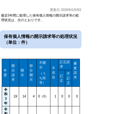
更新日:2026年6月8日
最近5年間に処理した保有個人情報の開示請求等の処
理状況は、次のとおりです。
保有個人情報の開示請求等の処理状況
（単位：件）
訂正請
不開
審
開
部
求
示
不
査
年
示
開
分
存
請
（う
不
度
請
示
開
訂
在
求
ち拒
訂
求
示
正
否）
正
令
和
19
14
4
0（0）
1
0
0
0
3
年
令
和