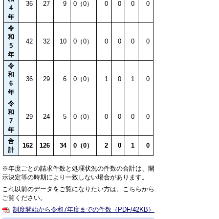
36
27
9
0（0）
0
0
0
0
4
年
令
和
42
32
10
0（0）
0
0
0
0
5
年
令
和
36
29
6
0（0）
1
0
1
0
6
年
令
和
29
24
5
0（0）
0
0
0
0
7
年
合
162
126
34
0（0）
2
0
1
0
計
※年度ごとの請求件数と処理状況の件数の合計は、開
示決定等の時期により一致しない場合があります。
これ以前のデータをご覧になりたい方は、こちらから
ご覧ください。
制度開始から令和7年度までの件数（PDF/42KB）