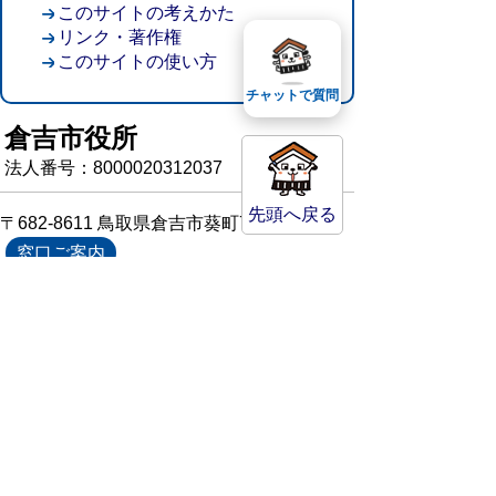
このサイトの考えかた
リンク・著作権
このサイトの使い方
チャットで質問
倉吉市役所
法人番号：8000020312037
先頭へ戻る
〒682-8611 鳥取県倉吉市葵町722
窓口ご案内
開庁時間：平日午前8時30分～午後5時15分
（祝日および年末年始を除く）
TEL:
0858-22-8111
FAX:0858-22-1087
市役所へのアクセス
市役所電話帳
庁舎案内
統計情報・人口情報