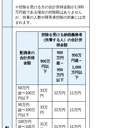
※控除を受ける方の合計所得金額が1,000
万円超である場合の控除額はありません
が、扶養の人数や障害者控除の対象には含
まれます。
控除を受ける納税義務者
（扶養する人）の合計所
得金額
配偶者の
900
950万
合計所得
万円
円超～
900万
金額
超～
円以
1,000
950
下
万円以
万円
下
以下
58万円
33万
超〜100万
22万円
11万円
円
円以下
95万円
33万
超〜100万
22万円
11万円
円
円以下
100万円
31万
超〜105万
21万円
11万円