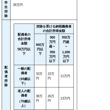
学
26万円
生
控
除
控除を受ける納税義務者
の合計所得金額
配偶者の
900
950万
合計所得
万円
円超
金額
900万
超～
～
58万円以
円以
950
1,000
下
下
万円
万円
以下
以下
配
一般の配
偶
偶者
33万
22万
11万円
者
円
円
（69歳以
控
下）
除
老人の配
偶者
38万
26万
13万円
円
円
（70歳以
上）