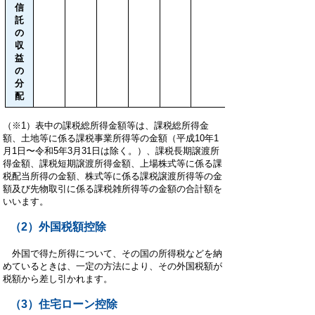
信
託
の
収
益
の
分
配
（※1）表中の課税総所得金額等は、課税総所得金
額、土地等に係る課税事業所得等の金額（平成10年1
月1日〜令和5年3月31日は除く。）、課税長期譲渡所
得金額、課税短期譲渡所得金額、上場株式等に係る課
税配当所得の金額、株式等に係る課税譲渡所得等の金
額及び先物取引に係る課税雑所得等の金額の合計額を
いいます。
（2）外国税額控除
外国で得た所得について、その国の所得税などを納
めているときは、一定の方法により、その外国税額が
税額から差し引かれます。
（3）住宅ローン控除