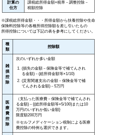
計算の
課税総所得金額×税率－調整控除－
仕方
税額控除
※課税総所得金額・・・所得金額から扶養控除や生命
保険料控除等の各種所得控除額を差し引いたもの
所得控除については下記の表を参考にしてください。
種
控除額
類
次のいずれか多い金額
雑
(損失の金額－保険金等で補てんされ
損
る金額)－(総所得金額等×1/10)
控
(災害関連支出の金額－保険金等で補
除
てんされる金額)－5万円
（支払った医療費－保険金等で補てんされ
医
る金額)－{(総所得金額等×5/100)または10
療
万円のいずれか低い金額}
費
限度額200万円
控
※セルフメディケーション税制による医療
除
費控除の特例も選択できます。