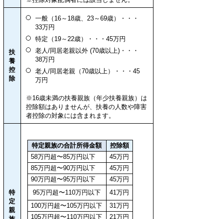
一般（16～18歳、23～69歳）・・・
33万円
特定（19～22歳）・・・45万円
老人/同居老親以外 (70歳以上)・・・
扶
38万円
養
控
老人/同居老親（70歳以上）・・・45
除
万円
※16歳未満の扶養親族（年少扶養親族）は
控除額はありませんが、扶養の人数や障害
者控除の対象には含まれます。
特定親族の合計所得金額
控除額
58万円超〜85万円以下
45万円
85万円超〜90万円以下
45万円
90万円超〜95万円以下
45万円
特
95万円超〜110万円以下
41万円
定
100万円超〜105万円以下
31万円
親
105万円超〜110万円以下
21万円
族