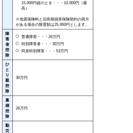
15,000円超のとき・・・10,000円（最
高）
※地震保険料と旧長期損害保険契約の両方
がある場合の限度額は25,000円とします。
障
普通障害・・・26万円
害
特別障害者・・・30万円
者
控
同居特別障害・・・53万円
除
ひ
と
り
30万円
親
控
除
寡
婦
26万円
控
除
勤
労