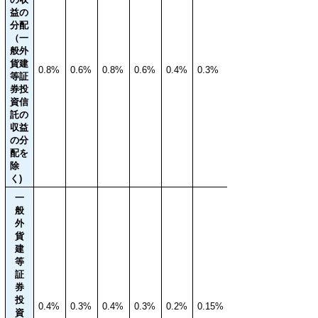
益の
分配
（一
般外
貨建
0.8%
0.6%
0.8%
0.6%
0.4%
0.3%
等証
券投
資信
託の
収益
の分
配を
除
く)
一
般
外
貨
建
等
証
券
投
0.4%
0.3%
0.4%
0.3%
0.2%
0.15%
資