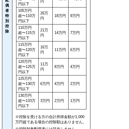
配
円
円以下
偶
者
105万円
26万
特
超〜110万
18万円
9万円
円
別
円以下
控
110万円
21万
除
超〜115万
14万円
7万円
円
円以下
115万円
16万
超〜120万
11万円
6万円
円
円以下
120万円
11万
超〜125万
8万円
4万円
円
円以下
125万円
超〜130万
6万円
4万円
2万円
円以下
130万円
超〜133万
3万円
2万円
1万円
円以下
※控除を受ける方の合計所得金額が1,000
万円超である場合の控除額はありません。
※控除対象配偶者には該当しません。