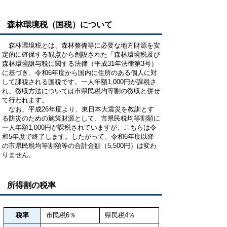
森林環境税（国税）について
森林環境税とは、森林整備等に必要な地方財源を安
定的に確保する観点から創設された「森林環境税及び
森林環境譲与税に関する法律（平成31年法律第3号）
に基づき、令和6年度から国内に住所のある個人に対
して課税される国税です。一人年額1,000円が課税さ
れ、徴収方法については市県民税均等割の徴収と併せ
て行われます。
なお、平成26年度より、東日本大震災を教訓とす
る防災のための施策財源として、市県民税均等割額に
一人年額1,000円が課税されていますが、こちらは令
和5年度で終了します。したがって、令和6年度以降
の市県民税均等割額等の合計金額（5,500円）は変わ
りません。
所得割の税率
税率
市民税6％
県民税4％