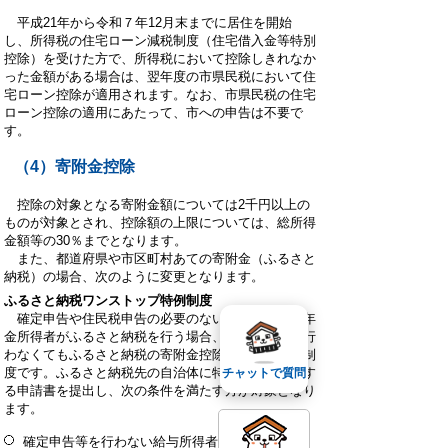
平成21年から令和７年12月末までに居住を開始
し、所得税の住宅ローン減税制度（住宅借入金等特別
控除）を受けた方で、所得税において控除しきれなか
った金額がある場合は、翌年度の市県民税において住
宅ローン控除が適用されます。なお、市県民税の住宅
ローン控除の適用にあたって、市への申告は不要で
す。
（4）寄附金控除
控除の対象となる寄附金額については2千円以上の
ものが対象とされ、控除額の上限については、総所得
金額等の30％までとなります。
また、都道府県や市区町村あての寄附金（ふるさと
納税）の場合、次のように変更となります。
ふるさと納税ワンストップ特例制度
確定申告や住民税申告の必要のない給与所得者や年
金所得者がふるさと納税を行う場合、確定申告等を行
わなくてもふるさと納税の寄附金控除が受けられる制
度です。ふるさと納税先の自治体に特例の適用に関す
チャットで質問
る申請書を提出し、次の条件を満たす方が対象となり
ます。
確定申告等を行わない給与所得者等