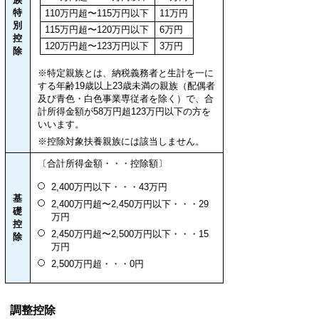
特
110万円超〜115万円以下
11万円
別
115万円超〜120万円以下
6万円
控
120万円超〜123万円以下
3万円
除
※特定親族とは、納税義務者と生計を一に
する年齢19歳以上23歳未満の親族（配偶者
及び青色・白色事業専従者を除く）で、合
計所得金額が58万円超123万円以下の方を
いいます。
※控除対象扶養親族には該当しません。
〔合計所得金額・・・控除額〕
2,400万円以下・・・43万円
基
2,400万円超〜2,450万円以下・・・29
礎
万円
控
2,450万円超〜2,500万円以下・・・15
除
万円
2,500万円超・・・0円
調整控除