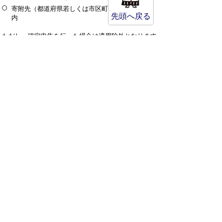
寄附先（都道府県若しくは市区町村）が5団体以
先頭へ戻る
内
ただし、確定申告を行った場合は適用除外となります
のでご注意ください。
→詳しくはこちらをご覧ください。
（5）所得金額調整控除
下記に該当する場合は、給与所得から所得金額調整控
除が控除されます。
その年の給与等の収入金額が850万円を超え、次
のいずれかに該当する場合
本人が特別障害者に該当する
年齢23歳未満の扶養親族を有する
特別障害者である同一生計配偶者または扶
養親族を有する
所得金額調整控除額＝（給与等の収入金額
（※1）−850万円）×10％
（※1）1,000万円を超える場合は1,000万円
給与所得控除後の給与等の金額及び公的年金等に