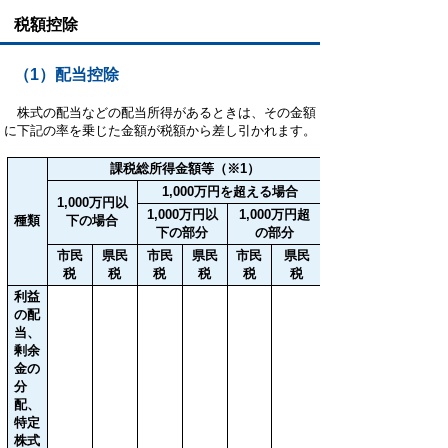
税額控除
（1）配当控除
株式の配当などの配当所得があるときは、その金額
に下記の率を乗じた金額が税額から差し引かれます。
課税総所得金額等（※1）
1,000万円を超える場合
1,000万円以
1,000万円以
1,000万円超
種類
下の場合
下の部分
の部分
市民
県民
市民
県民
市民
県民
税
税
税
税
税
税
利益
の配
当、
剰余
金の
分
配、
特定
株式