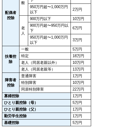
下
般
950万円超〜1,000万円
2万円
以下
配偶者
控除
900万円以下
10万円
900万円超〜950万円以
老
6万円
下
人
950万円超〜1,000万円
3万円
以下
一般
5万円
特定
18万円
扶養控
除
老人（同居老親以外）
10万円
老人（同居老親等）
13万円
普通障害
1万円
障害者
特別障害
10万円
控除
同居特別障害
22万円
寡婦控除
1万円
ひとり親控除（母）
5万円
ひとり親控除（父）
1万円
勤労学生控除
1万円
基礎控除
5万円