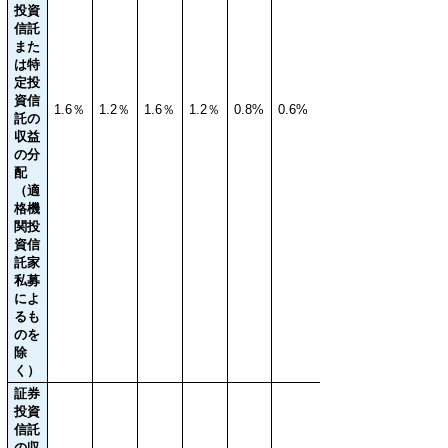
投資
信託
また
は特
定投
資信
1.6％
1.2％
1.6％
1.2％
0.8%
0.6%
託の
収益
の分
配
（適
格機
関投
資信
託家
私募
によ
るも
のを
除
く）
証券
投資
信託
の収