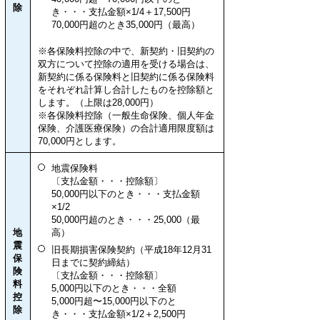
除
き・・・支払金額×1/4＋17,500円
70,000円超のとき35,000円（最高）
※各保険料控除の中で、新契約・旧契約の
双方について控除の適用を受ける場合は、
新契約に係る保険料と旧契約に係る保険料
をそれぞれ計算し合計したものを控除額と
します。（上限は28,000円）
※各保険料控除（一般生命保険、個人年金
保険、介護医療保険）の合計適用限度額は
70,000円とします。
地震保険料
〔支払金額・・・控除額〕
50,000円以下のとき・・・支払金額
×1/2
50,000円超のとき・・・25,000（最
地
高）
震
旧長期損害保険契約（平成18年12月31
保
日までに契約締結）
険
〔支払金額・・・控除額〕
料
5,000円以下のとき・・・全額
控
5,000円超〜15,000円以下のと
除
き・・・支払金額×1/2＋2,500円