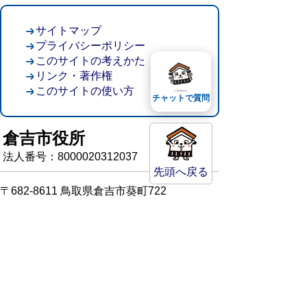
サイトマップ
プライバシーポリシー
このサイトの考えかた
リンク・著作権
このサイトの使い方
チャットで質問
倉吉市役所
法人番号：8000020312037
先頭へ戻る
〒682-8611 鳥取県倉吉市葵町722
窓口ご案内
開庁時間：平日午前8時30分～午後5時15分
（祝日および年末年始を除く）
TEL:
0858-22-8111
FAX:0858-22-1087
市役所へのアクセス
市役所電話帳