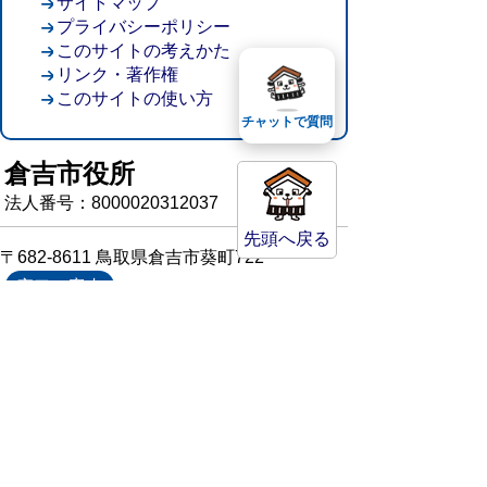
サイトマップ
プライバシーポリシー
このサイトの考えかた
リンク・著作権
このサイトの使い方
チャットで質問
倉吉市役所
法人番号：8000020312037
先頭へ戻る
〒682-8611 鳥取県倉吉市葵町722
窓口ご案内
開庁時間：平日午前8時30分～午後5時15分
（祝日および年末年始を除く）
TEL:
0858-22-8111
FAX:0858-22-1087
市役所へのアクセス
市役所電話帳
庁舎案内
統計情報・人口情報