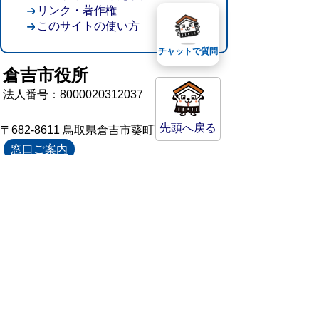
リンク・著作権
このサイトの使い方
チャットで質問
倉吉市役所
法人番号：8000020312037
先頭へ戻る
〒682-8611 鳥取県倉吉市葵町722
窓口ご案内
開庁時間：平日午前8時30分～午後5時15分
（祝日および年末年始を除く）
TEL:
0858-22-8111
FAX:0858-22-1087
市役所へのアクセス
市役所電話帳
庁舎案内
統計情報・人口情報