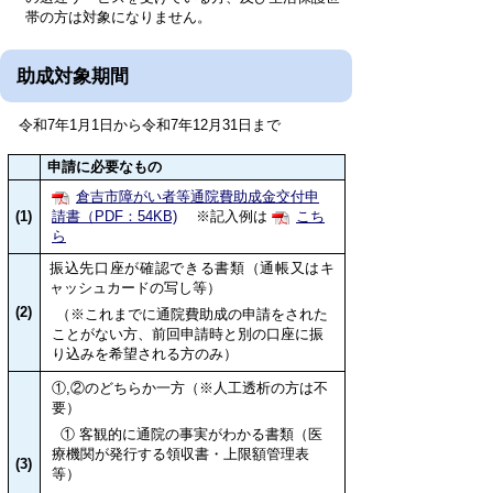
帯の方は対象になりません。
助成対象期間
令和7年1月1日から令和7年12月31日まで
申請に必要なもの
倉吉市障がい者等通院費助成金交付申
(1)
請書（PDF：54KB)
※記入例は
こち
ら
振込先口座が確認できる書類（通帳又はキ
ャッシュカードの写し等）
(2)
（※これまでに通院費助成の申請をされた
ことがない方、前回申請時と別の口座に振
り込みを希望される方のみ）
①,②のどちらか一方（※人工透析の方は不
要）
① 客観的に通院の事実がわかる書類（医
療機関が発行する領収書・上限額管理表
(3)
等）