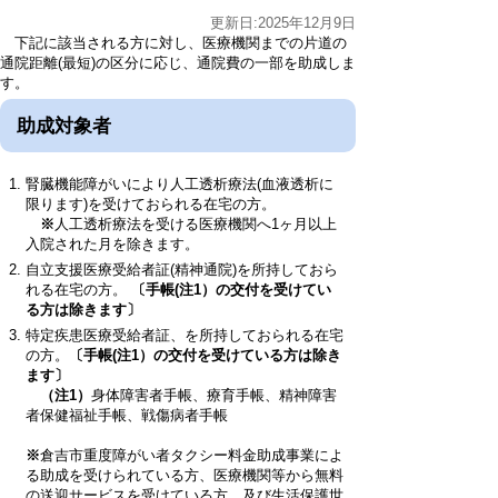
更新日:2025年12月9日
下記に該当される方に対し、医療機関までの片道の
通院距離(最短)の区分に応じ、通院費の一部を助成しま
す。
助成対象者
腎臓機能障がいにより人工透析療法(血液透析に
限ります)を受けておられる在宅の方。
※
人工透析療法を受ける医療機関へ1ヶ月以上
入院された月を除きます。
自立支援医療受給者証(精神通院)を所持しておら
れる在宅の方。
〔手帳(注1）の交付を受けてい
る方は除きます〕
特定疾患医療受給者証、を所持しておられる在宅
の方。
〔手帳(注1）の交付を受けている方は除き
ます〕
（注1）
身体障害者手帳、療育手帳、精神障害
者保健福祉手帳、戦傷病者手帳
※
倉吉市重度障がい者タクシー料金助成事業によ
る助成を受けられている方、医療機関等から無料
の送迎サービスを受けている方、及び生活保護世