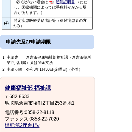
② ①がない場合は
通院証明書
（ただ
し、医療機関によっては手数料がかかる場
合があります。）
特定疾患医療受給者証等（※難病患者の方
(4)
のみ）
申請先及び申請期限
申請先 倉吉市健康福祉部福祉課（倉吉市役所
第2庁舎1階）又は関金支所
申請期限 令和8年1月30日(金曜日)（必着）
健康福祉部 福祉課
〒682-8633
鳥取県倉吉市堺町2丁目253番地1
電話番号:0858-22-8118
ファックス:0858-22-7020
場所:第2庁舎1階