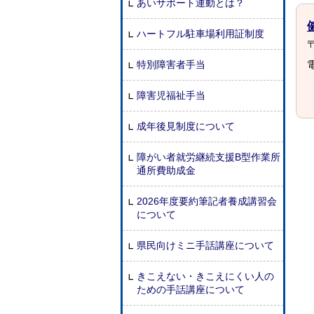
あいサポート運動とは？
ハートフル駐車場利用証制度
〒
特別障害者手当
電
障害児福祉手当
成年後見制度について
障がい者就労継続支援B型作業所
通所費助成金
2026年度要約筆記者養成講習会
について
県民向けミニ手話講座について
きこえない・きこえにくい人の
ための手話講座について