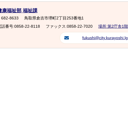
健康福祉部 福祉課
682-8633
鳥取県倉吉市堺町2丁目253番地1
話番号:0858-22-8118
ファックス:0858-22-7020
場所:第2庁舎1階
fukushi@city.kurayoshi.lg