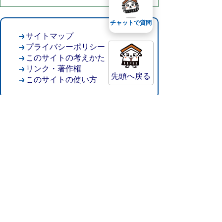
チャットで質問
サイトマップ
プライバシーポリシー
このサイトの考えかた
リンク・著作権
先頭へ戻る
このサイトの使い方
倉吉市役所
法人番号：8000020312037
〒682-8611 鳥取県倉吉市葵町722
窓口ご案内
開庁時間：平日午前8時30分～午後5時15分
（祝日および年末年始を除く）
TEL:
0858-22-8111
FAX:0858-22-1087