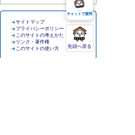
チャットで質問
サイトマップ
プライバシーポリシー
このサイトの考えかた
リンク・著作権
先頭へ戻る
このサイトの使い方
倉吉市役所
法人番号：8000020312037
〒682-8611 鳥取県倉吉市葵町722
窓口ご案内
開庁時間：平日午前8時30分～午後5時15分
（祝日および年末年始を除く）
TEL:
0858-22-8111
FAX:0858-22-1087