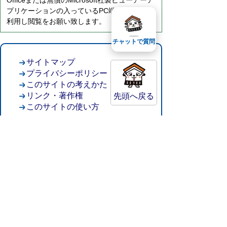
Officeまたは無償のMicrosoft社製ビューアーア
プリケーションの入っているPC端末などをご
利用し閲覧をお願い致します。
チャットで質問
サイトマップ
プライバシーポリシー
このサイトの考えかた
リンク・著作権
先頭へ戻る
このサイトの使い方
倉吉市役所
法人番号：8000020312037
〒682-8611 鳥取県倉吉市葵町722
窓口ご案内
開庁時間：平日午前8時30分～午後5時15分
（祝日および年末年始を除く）