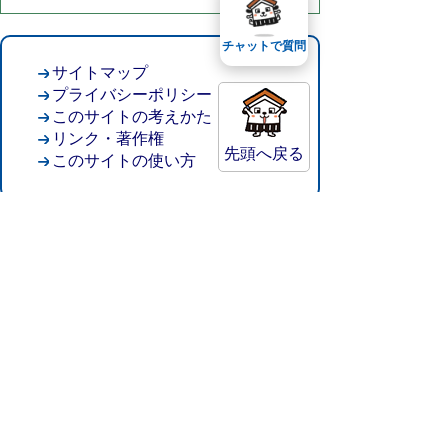
チャットで質問
サイトマップ
プライバシーポリシー
このサイトの考えかた
リンク・著作権
先頭へ戻る
このサイトの使い方
倉吉市役所
法人番号：8000020312037
〒682-8611 鳥取県倉吉市葵町722
窓口ご案内
開庁時間：平日午前8時30分～午後5時15分
（祝日および年末年始を除く）
TEL:
0858-22-8111
FAX:0858-22-1087