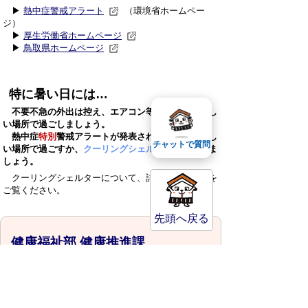
▶
熱中症警戒アラート
（環境省ホームペー
ジ）
▶
厚生労働省ホームページ
▶
鳥取県ホームページ
特に暑い日には…
不要不急の外出は控え、エアコン等を使用し、涼し
い場所で過ごしましょう。
熱中症
特別
警戒アラートが発表されたときは、涼し
チャットで質問
い場所で過ごすか、
クーリングシェルター
を利用しま
しょう。
クーリングシェルターについて、詳しくは
こちら
を
ご覧ください。
先頭へ戻る
健康福祉部 健康推進課
〒682-8633
鳥取県倉吉市堺町2丁目253番地1
電話番号:0858-27-0030