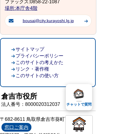
ファックス:0858-22-1087
場所:本庁舎4階
bousai@city.kurayoshi.lg.jp
サイトマップ
プライバシーポリシー
このサイトの考えかた
リンク・著作権
このサイトの使い方
倉吉市役所
法人番号：8000020312037
チャットで質問
〒682-8611 鳥取県倉吉市葵町722
窓口ご案内