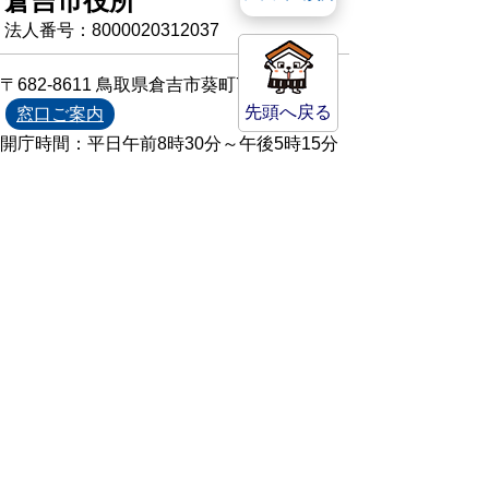
倉吉市役所
法人番号：8000020312037
〒682-8611 鳥取県倉吉市葵町722
先頭へ戻る
窓口ご案内
開庁時間：平日午前8時30分～午後5時15分
（祝日および年末年始を除く）
TEL:
0858-22-8111
FAX:0858-22-1087
市役所へのアクセス
市役所電話帳
庁舎案内
統計情報・人口情報
Copyright(C) Kurayoshi City All Rights