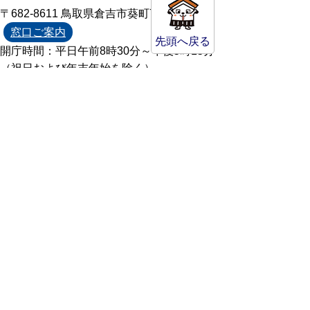
〒682-8611 鳥取県倉吉市葵町722
窓口ご案内
先頭へ戻る
開庁時間：平日午前8時30分～午後5時15分
（祝日および年末年始を除く）
TEL:
0858-22-8111
FAX:0858-22-1087
市役所へのアクセス
市役所電話帳
庁舎案内
統計情報・人口情報
Copyright(C) Kurayoshi City All Rights
Reserved.